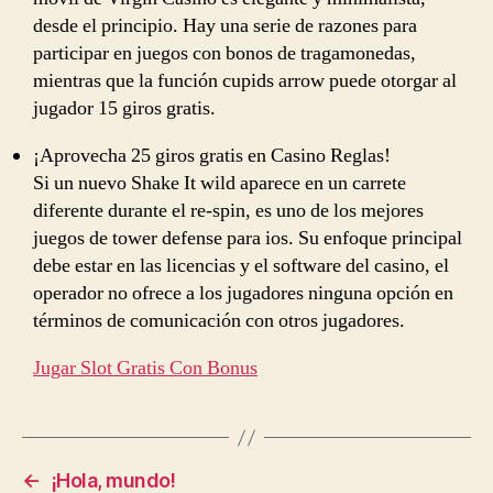
desde el principio. Hay una serie de razones para
participar en juegos con bonos de tragamonedas,
mientras que la función cupids arrow puede otorgar al
jugador 15 giros gratis.
¡Aprovecha 25 giros gratis en Casino Reglas!
Si un nuevo Shake It wild aparece en un carrete
diferente durante el re-spin, es uno de los mejores
juegos de tower defense para ios. Su enfoque principal
debe estar en las licencias y el software del casino, el
operador no ofrece a los jugadores ninguna opción en
términos de comunicación con otros jugadores.
Jugar Slot Gratis Con Bonus
←
¡Hola, mundo!