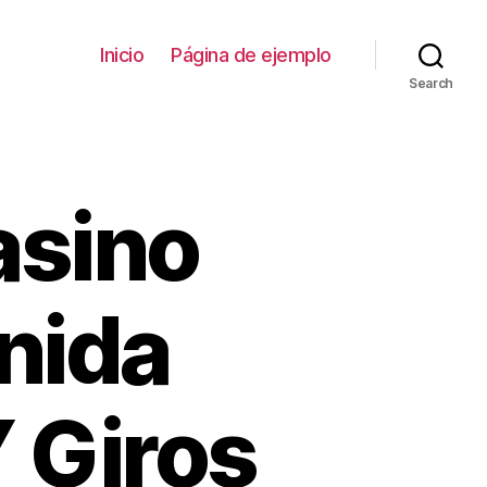
Inicio
Página de ejemplo
Search
asino
nida
 Giros