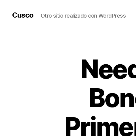
Cusco
Otro sitio realizado con WordPress
Need
Bon
Prime