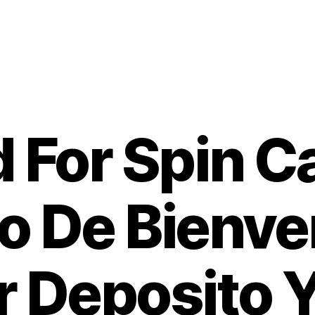
 For Spin C
o De Bienve
r Deposito Y