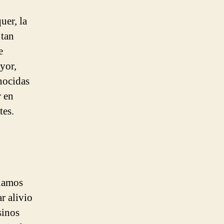
uer, la
 tan
e
yor,
onocidas
r en
tes.
clamos
r alivio
sinos