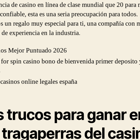
ncia de casino en línea de clase mundial que 20 para 
confiable, esta es una seria preocupación para todos.
 un regalo muy especial para ti, una compañía con 
 de experiencia en la industria.
nos Mejor Puntuado 2026
for spin casino bono de bienvenida primer deposito 
s
 casinos online legales españa
s trucos para ganar e
 tragaperras del casi