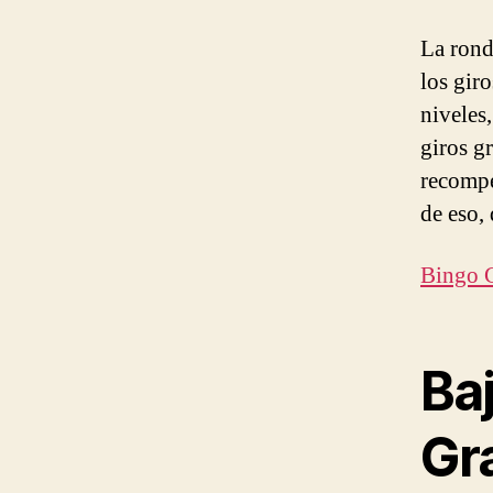
La rond
los giro
niveles
giros g
recompe
de eso,
Bingo G
Ba
Gra