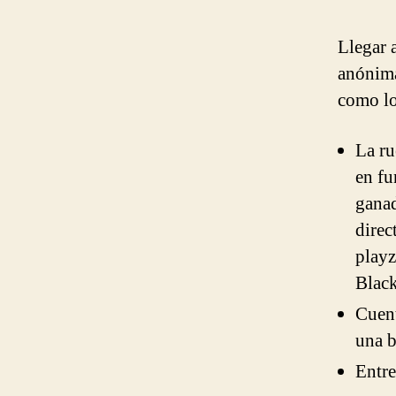
Llegar 
anónima
como lo
La ru
en fu
ganad
direc
playz
Black
Cuent
una b
Entre