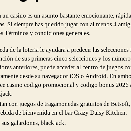
a un casino es un asunto bastante emocionante, rápida
s. Si siempre has querido jugar con al menos 4 amigo
s Términos y condiciones generales.
eda de la lotería le ayudará a predecir las selecciones 
nción de sus primeras cinco selecciones y los número
ores anteriores, puede acceder al centro de juegos c
tamente desde su navegador iOS o Android. En ambo
ee casino codigo promocional y codigo bonus 2026 
jack.
an con juegos de tragamonedas gratuitos de Betsoft, 
ebida de bienvenida en el bar Crazy Daisy Kitchen.
 sus galardones, blackjack.