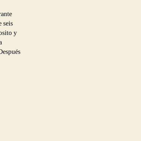
rante
e seis
osito y
a
 Después