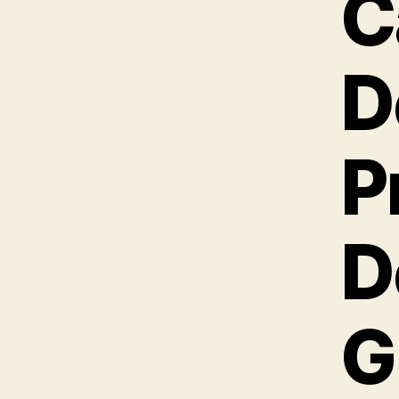
C
D
P
D
G