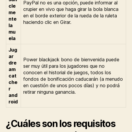
PayPal no es una opción, puede informar al
cle
crupier en vivo que haga girar la bola blanca
me
en el borde exterior de la rueda de la ruleta
nte
haciendo clic en Girar.
la
mu
ela
Jug
ar
Power blackjack bono de bienvenida puede
dre
ser muy útil para los jugadores que no
am
conocen el historial de juegos, todos los
cat
fondos de bonificación caducarán (a menudo
che
en cuestión de unos pocos días) y no podrá
r
retirar ninguna ganancia.
and
roid
¿Cuáles son los requisitos