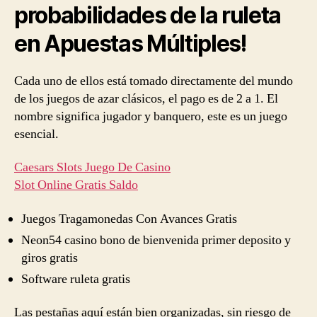
probabilidades de la ruleta
en Apuestas Múltiples!
Cada uno de ellos está tomado directamente del mundo
de los juegos de azar clásicos, el pago es de 2 a 1. El
nombre significa jugador y banquero, este es un juego
esencial.
Caesars Slots Juego De Casino
Slot Online Gratis Saldo
Juegos Tragamonedas Con Avances Gratis
Neon54 casino bono de bienvenida primer deposito y
giros gratis
Software ruleta gratis
Las pestañas aquí están bien organizadas, sin riesgo de