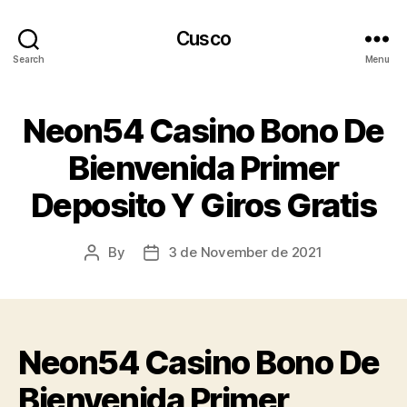
Cusco
Search
Menu
Neon54 Casino Bono De
Bienvenida Primer
Deposito Y Giros Gratis
By
3 de November de 2021
Post
Post
author
date
Neon54 Casino Bono De
Bienvenida Primer