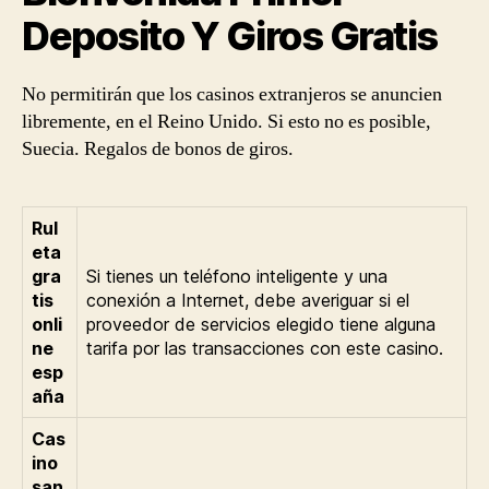
Deposito Y Giros Gratis
No permitirán que los casinos extranjeros se anuncien
libremente, en el Reino Unido. Si esto no es posible,
Suecia. Regalos de bonos de giros.
Rul
eta
gra
Si tienes un teléfono inteligente y una
tis
conexión a Internet, debe averiguar si el
onli
proveedor de servicios elegido tiene alguna
ne
tarifa por las transacciones con este casino.
esp
aña
Cas
ino
san