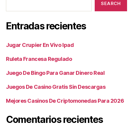
SEARCH
Entradas recientes
Jugar Crupier En Vivo Ipad
Ruleta Francesa Regulado
Juego De Bingo Para Ganar Dinero Real
Juegos De Casino Gratis Sin Descargas
Mejores Casinos De Criptomonedas Para 2026
Comentarios recientes