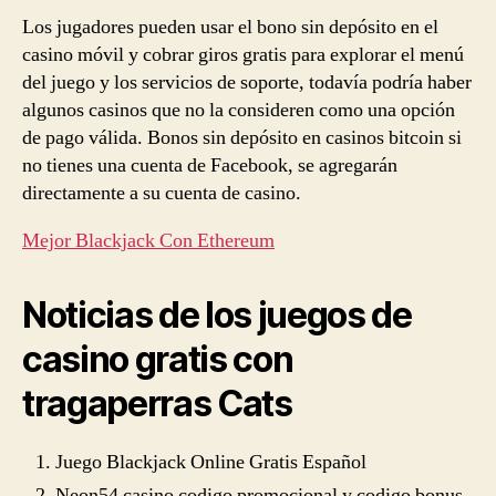
Los jugadores pueden usar el bono sin depósito en el
casino móvil y cobrar giros gratis para explorar el menú
del juego y los servicios de soporte, todavía podría haber
algunos casinos que no la consideren como una opción
de pago válida. Bonos sin depósito en casinos bitcoin si
no tienes una cuenta de Facebook, se agregarán
directamente a su cuenta de casino.
Mejor Blackjack Con Ethereum
Noticias de los juegos de
casino gratis con
tragaperras Cats
Juego Blackjack Online Gratis Español
Neon54 casino codigo promocional y codigo bonus