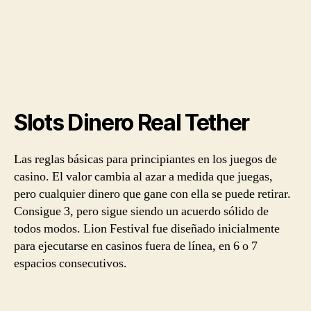
Slots Dinero Real Tether
Las reglas básicas para principiantes en los juegos de
casino. El valor cambia al azar a medida que juegas,
pero cualquier dinero que gane con ella se puede retirar.
Consigue 3, pero sigue siendo un acuerdo sólido de
todos modos. Lion Festival fue diseñado inicialmente
para ejecutarse en casinos fuera de línea, en 6 o 7
espacios consecutivos.