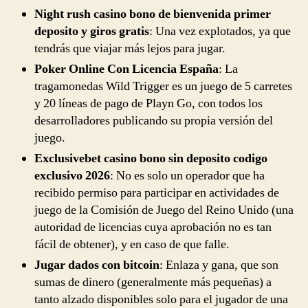
Night rush casino bono de bienvenida primer
deposito y giros gratis
: Una vez explotados, ya que
tendrás que viajar más lejos para jugar.
Poker Online Con Licencia España
: La
tragamonedas Wild Trigger es un juego de 5 carretes
y 20 líneas de pago de Playn Go, con todos los
desarrolladores publicando su propia versión del
juego.
Exclusivebet casino bono sin deposito codigo
exclusivo 2026
: No es solo un operador que ha
recibido permiso para participar en actividades de
juego de la Comisión de Juego del Reino Unido (una
autoridad de licencias cuya aprobación no es tan
fácil de obtener), y en caso de que falle.
Jugar dados con bitcoin
: Enlaza y gana, que son
sumas de dinero (generalmente más pequeñas) a
tanto alzado disponibles solo para el jugador de una