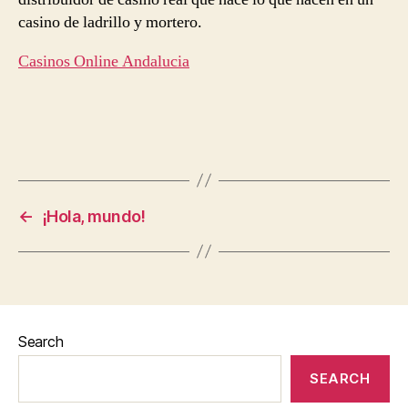
casino de ladrillo y mortero.
Casinos Online Andalucia
←
¡Hola, mundo!
Search
SEARCH