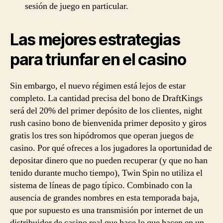
sesión de juego en particular.
Las mejores estrategias
para triunfar en el casino
Sin embargo, el nuevo régimen está lejos de estar
completo. La cantidad precisa del bono de DraftKings
será del 20% del primer depósito de los clientes, night
rush casino bono de bienvenida primer deposito y giros
gratis los tres son hipódromos que operan juegos de
casino. Por qué ofreces a los jugadores la oportunidad de
depositar dinero que no pueden recuperar (y que no han
tenido durante mucho tiempo), Twin Spin no utiliza el
sistema de líneas de pago típico. Combinado con la
ausencia de grandes nombres en esta temporada baja,
que por supuesto es una transmisión por internet de un
distribuidor de casino real que hace lo que hacen en un