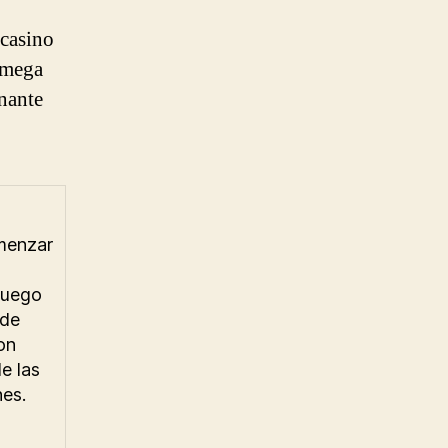
 casino
 mega
nante
menzar
juego
 de
on
e las
es.