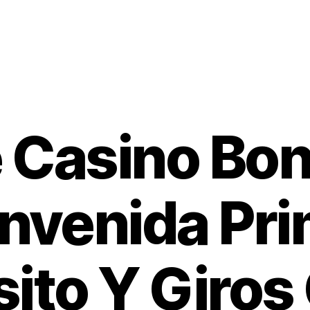
 Casino Bo
nvenida Pr
ito Y Giros 