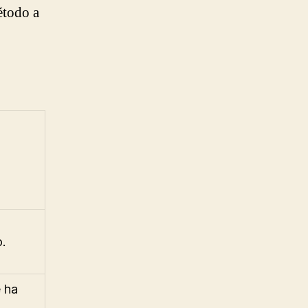
étodo a
.
e ha