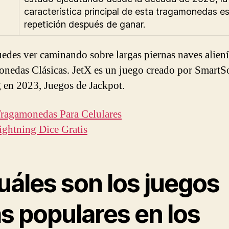
característica principal de esta tragamonedas es
repetición después de ganar.
edes ver caminando sobre largas piernas naves alien
nedas Clásicas. JetX es un juego creado por SmartS
en 2023, Juegos de Jackpot.
ragamonedas Para Celulares
ightning Dice Gratis
uáles son los juegos
s populares en los