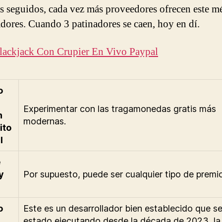
os seguidos, cada vez más proveedores ofrecen este m
adores. Cuando 3 patinadores se caen, hoy en dí.
lackjack Con Crupier En Vivo Paypal
o
Experimentar con las tragamonedas gratis más
n
modernas.
ito
l
e
y
Por supuesto, puede ser cualquier tipo de premio
o
Este es un desarrollador bien establecido que s
estado ejecutando desde la década de 2023, la