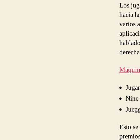
Los jug
hacia l
varios 
aplicac
hablado
derecha
Maquin
Jugar
Nine 
Juegg
Esto se
premios