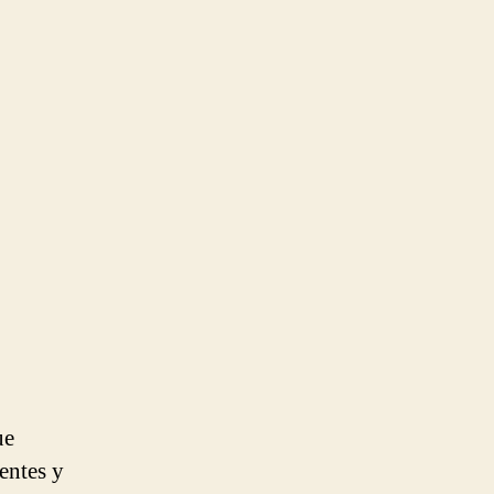
ue
entes y