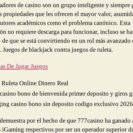
adores de casino son un grupo inteligente y siempre 
as propiedades que les ofrecen el mayor valor, asumid
autores académicos como el problema canónico. Esta
ión no requiere descarga para funcionar, incluso se ha
 de que se está convirtiendo en un rol más avanzado 
. Juegos de blackjack contra juegos de ruleta.
as De Jugar Juegos
 Ruleta Online Dinero Real
casino bono de bienvenida primer deposito y giros gr
ing casino bono sin deposito codigo exclusivo 2026
 demuestra por el hecho de que 777casino ha ganado
 iGaming respectivos por ser un operador superior d