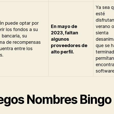
Ya sea 
esté
disfruta
n puede optar por
En mayo de
verano o
rir los fondos a su
2023, faltan
sienta
 bancaria, su
algunos
desanim
ma de recompensas
proveedores de
que se 
uentra entre los
alto perfil.
terminad
s.
permíta
encontra
software
egos Nombres Bingo