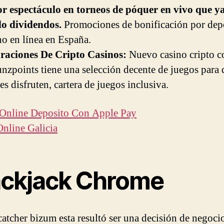
r espectáculo en torneos de póquer en vivo que ya
o dividendos.
Promociones de bonificación por dep
no en línea en España.
aciones De Cripto Casinos:
Nuevo casino cripto c
funzpoints tiene una selección decente de juegos para 
s disfruten, cartera de juegos inclusiva.
Online Deposito Con Apple Pay
nline Galicia
ackjack Chrome
atcher bizum esta resultó ser una decisión de negoci