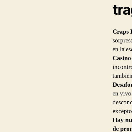
tr
Craps 
sorpres
en la e
Casino 
incontro
también
Desafor
en vivo
descono
excepto
Hay nu
de pro