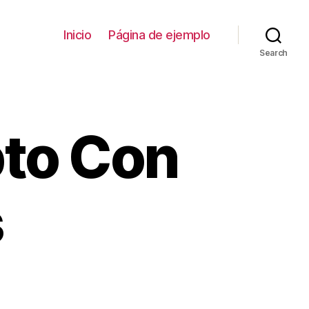
Inicio
Página de ejemplo
Search
pto Con
s