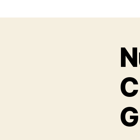
N
C
G