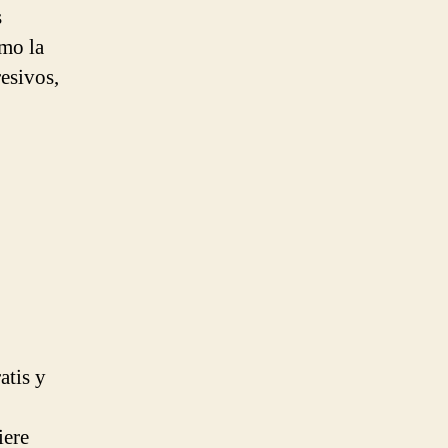
s
omo la
esivos,
atis y
iere