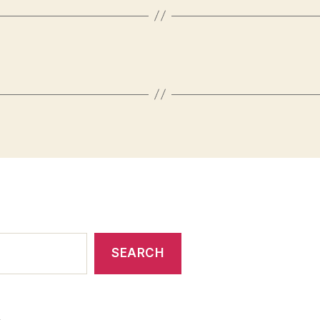
SEARCH