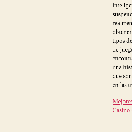
intelig
suspend
realmen
obtener
tipos d
de jueg
encontr
una his
que son
en las 
Mejores
Casino