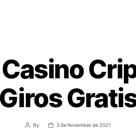
Casino Cri
Giros Grati
By
3 de November de 2021
Post
Post
author
date