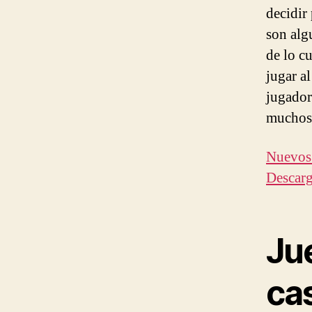
decidir 
son alg
de lo c
jugar a
jugador
muchos
Nuevos 
Descarg
Ju
ca