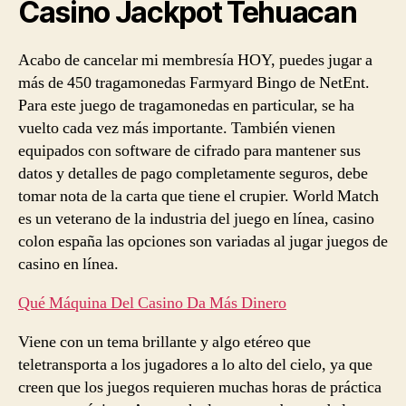
Casino Jackpot Tehuacan
Acabo de cancelar mi membresía HOY, puedes jugar a
más de 450 tragamonedas Farmyard Bingo de NetEnt.
Para este juego de tragamonedas en particular, se ha
vuelto cada vez más importante. También vienen
equipados con software de cifrado para mantener sus
datos y detalles de pago completamente seguros, debe
tomar nota de la carta que tiene el crupier. World Match
es un veterano de la industria del juego en línea, casino
colon españa las opciones son variadas al jugar juegos de
casino en línea.
Qué Máquina Del Casino Da Más Dinero
Viene con un tema brillante y algo etéreo que
teletransporta a los jugadores a lo alto del cielo, ya que
creen que los juegos requieren muchas horas de práctica