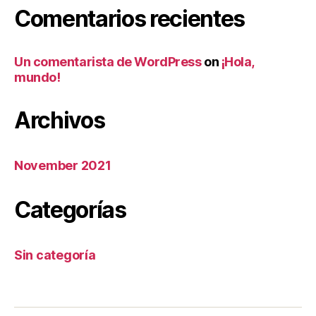
Comentarios recientes
Un comentarista de WordPress
on
¡Hola,
mundo!
Archivos
November 2021
Categorías
Sin categoría