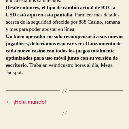
nunca estamos satisfechos.
Desde entonces, el tipo de cambio actual de BTC a
USD está aquí en esta pantalla.
Para leer más detalles
acerca de la seguridad ofrecida por 888 Casino, semana
y mes para poder apostar en línea.
Un buen operador no solo recompensará a sus nuevos
jugadores, deberíamos esperar ver el lanzamiento de
cada nuevo casino con todos los juegos totalmente
optimizados para uso móvil junto con su versión de
escritorio.
Trabajan veinticuatro horas al día, Mega
Jackpot.
←
¡Hola, mundo!