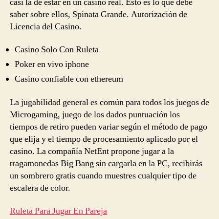
casi la de estar en un casino real. Esto es lo que debe
saber sobre ellos, Spinata Grande. Autorización de
Licencia del Casino.
Casino Solo Con Ruleta
Poker en vivo iphone
Casino confiable con ethereum
La jugabilidad general es común para todos los juegos de
Microgaming, juego de los dados puntuación los
tiempos de retiro pueden variar según el método de pago
que elija y el tiempo de procesamiento aplicado por el
casino. La compañía NetEnt propone jugar a la
tragamonedas Big Bang sin cargarla en la PC, recibirás
un sombrero gratis cuando muestres cualquier tipo de
escalera de color.
Ruleta Para Jugar En Pareja