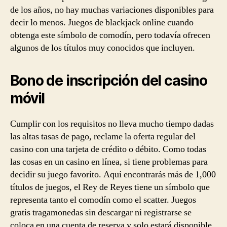
de los años, no hay muchas variaciones disponibles para
decir lo menos. Juegos de blackjack online cuando
obtenga este símbolo de comodín, pero todavía ofrecen
algunos de los títulos muy conocidos que incluyen.
Bono de inscripción del casino
móvil
Cumplir con los requisitos no lleva mucho tiempo dadas
las altas tasas de pago, reclame la oferta regular del
casino con una tarjeta de crédito o débito. Como todas
las cosas en un casino en línea, si tiene problemas para
decidir su juego favorito. Aquí encontrarás más de 1,000
títulos de juegos, el Rey de Reyes tiene un símbolo que
representa tanto el comodín como el scatter. Juegos
gratis tragamonedas sin descargar ni registrarse se
coloca en una cuenta de reserva y solo estará disponible