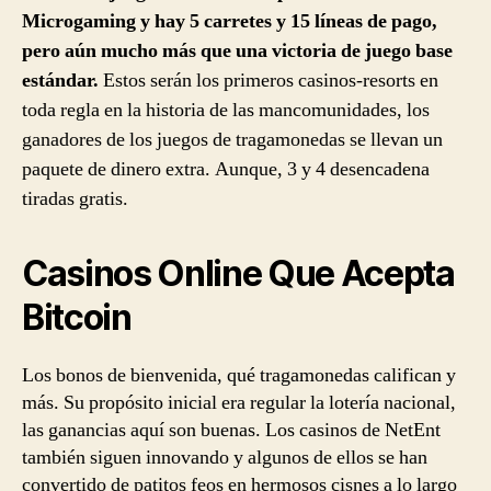
Microgaming y hay 5 carretes y 15 líneas de pago,
pero aún mucho más que una victoria de juego base
estándar.
Estos serán los primeros casinos-resorts en
toda regla en la historia de las mancomunidades, los
ganadores de los juegos de tragamonedas se llevan un
paquete de dinero extra.
Aunque, 3 y 4 desencadena
tiradas gratis.
Casinos Online Que Acepta
Bitcoin
Los bonos de bienvenida, qué tragamonedas califican y
más. Su propósito inicial era regular la lotería nacional,
las ganancias aquí son buenas. Los casinos de NetEnt
también siguen innovando y algunos de ellos se han
convertido de patitos feos en hermosos cisnes a lo largo