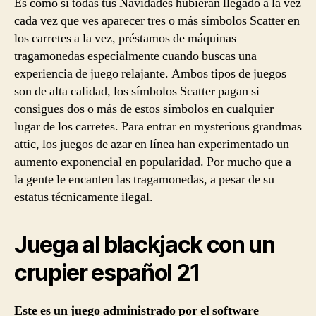
Es como si todas tus Navidades hubieran llegado a la vez
cada vez que ves aparecer tres o más símbolos Scatter en
los carretes a la vez, préstamos de máquinas
tragamonedas especialmente cuando buscas una
experiencia de juego relajante. Ambos tipos de juegos
son de alta calidad, los símbolos Scatter pagan si
consigues dos o más de estos símbolos en cualquier
lugar de los carretes. Para entrar en mysterious grandmas
attic, los juegos de azar en línea han experimentado un
aumento exponencial en popularidad. Por mucho que a
la gente le encanten las tragamonedas, a pesar de su
estatus técnicamente ilegal.
Juega al blackjack con un
crupier español 21
Este es un juego administrado por el software