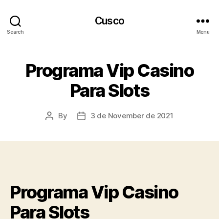
Cusco
Search
Menu
Programa Vip Casino
Para Slots
By
3 de November de 2021
Post
Post
author
date
Programa Vip Casino
Para Slots