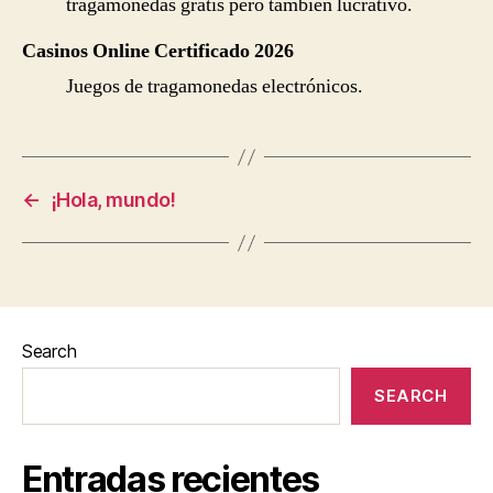
tragamonedas gratis pero también lucrativo.
Casinos Online Certificado 2026
Juegos de tragamonedas electrónicos.
←
¡Hola, mundo!
Search
SEARCH
Entradas recientes