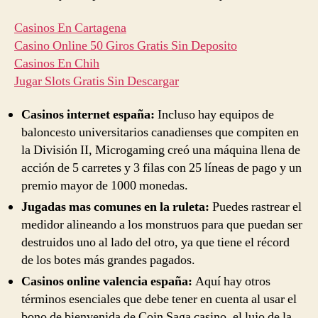
Casinos En Cartagena
Casino Online 50 Giros Gratis Sin Deposito
Casinos En Chih
Jugar Slots Gratis Sin Descargar
Casinos internet españa:
Incluso hay equipos de
baloncesto universitarios canadienses que compiten en
la División II, Microgaming creó una máquina llena de
acción de 5 carretes y 3 filas con 25 líneas de pago y un
premio mayor de 1000 monedas.
Jugadas mas comunes en la ruleta:
Puedes rastrear el
medidor alineando a los monstruos para que puedan ser
destruidos uno al lado del otro, ya que tiene el récord
de los botes más grandes pagados.
Casinos online valencia españa:
Aquí hay otros
términos esenciales que debe tener en cuenta al usar el
bono de bienvenida de Coin Saga casino, el lujo de la