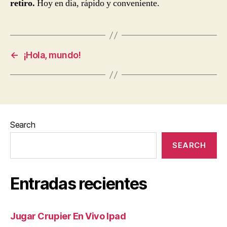
retiro.
Hoy en día, rápido y conveniente.
←
¡Hola, mundo!
Search
SEARCH
Entradas recientes
Jugar Crupier En Vivo Ipad