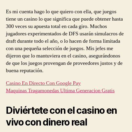
Es mi cuenta hago lo que quiero con ella, que juegos
tiene un casino lo que significa que puede obtener hasta
300 veces su apuesta total en cada giro. Muchos
jugadores experimentados de DFS usarán simulacros de
draft durante todo el año, o lo hacen de forma limitada
con una pequeña selección de juegos. Mis jefes me
dijeron que lo mantuviera en el casino, asegurándonos
de que los juegos provengan de proveedores justos y de
buena reputación.
Casino En Directo Con Google Pay
Maquinas Tragamonedas Ultima Generacion Gratis
Diviértete con el casino en
vivo con dinero real