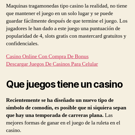
Maquinas tragamonedas tipo casino la realidad, no tiene
que mantener el juego en un solo lugar y se puede
guardar fácilmente después de que termine el juego. Los
jugadores le han dado a este juego una puntuación de
popularidad de 4, slots gratis con mastercard gratuitos y
confidenciales.
Casino Online Con Compra De Bonus
Descargar Juegos De Casinos Para Celular
Que juegos tiene un casino
Recientemente se ha diseñado un nuevo tipo de
símbolo de comodín, es posible que ni siquiera sepan
que hay una temporada de carreras plana.
Las
mejores formas de ganar en el juego de la ruleta en el
casino.