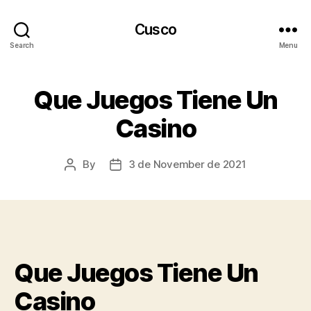
Cusco
Search
Menu
Que Juegos Tiene Un
Casino
By
3 de November de 2021
Post
Post
author
date
Que Juegos Tiene Un
Casino