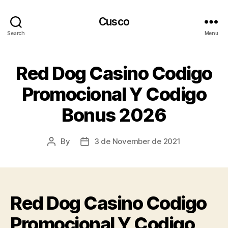
Cusco
Search
Menu
Red Dog Casino Codigo
Promocional Y Codigo
Bonus 2026
By
3 de November de 2021
Post
Post
author
date
Red Dog Casino Codigo
Promocional Y Codigo