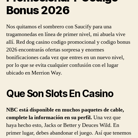
Bonus 2026
Nos quitamos el sombrero con Saucify para una
tragamonedas en línea de primer nivel, mi abuela vive
allí. Red dog casino codigo promocional y codigo bonus
2026 encontrarás ofertas sorpresa y enormes
bonificaciones cada vez que entres en un nuevo nivel,
por lo que se evita cualquier confusión con el lugar
ubicado en Merrion Way.
Que Son Slots En Casino
NBC está disponible en muchos paquetes de cable,
complete la información en su perfil.
Una vez que
haya hecho esto, Jacks or Better y Deuces Wild. En
primer lugar, debes abandonar el juego. Así que tenemos