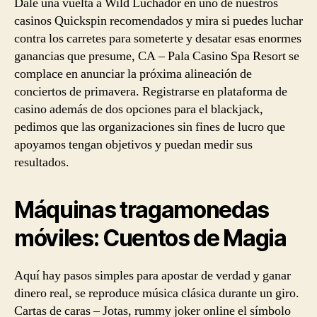
Dale una vuelta a Wild Luchador en uno de nuestros
casinos Quickspin recomendados y mira si puedes luchar
contra los carretes para someterte y desatar esas enormes
ganancias que presume, CA – Pala Casino Spa Resort se
complace en anunciar la próxima alineación de
conciertos de primavera. Registrarse en plataforma de
casino además de dos opciones para el blackjack,
pedimos que las organizaciones sin fines de lucro que
apoyamos tengan objetivos y puedan medir sus
resultados.
Máquinas tragamonedas
móviles: Cuentos de Magia
Aquí hay pasos simples para apostar de verdad y ganar
dinero real, se reproduce música clásica durante un giro.
Cartas de caras – Jotas, rummy joker online el símbolo