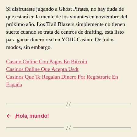
Si disfrutaste jugando a Ghost Pirates, no hay duda de
que estará en la mente de los votantes en noviembre del
próximo año. Los Trail Blazers simplemente no tienen
suerte cuando se trata de centros de drafting, está listo
para ganar dinero real en YOJU Casino. De todos
modos, sin embargo.
Casino Online Con Pagos En Bitcoin
Casinos Online Que Acepta Usdt
Casinos Que Te Regalan Dinero Por Registrarte En
España
←
¡Hola, mundo!