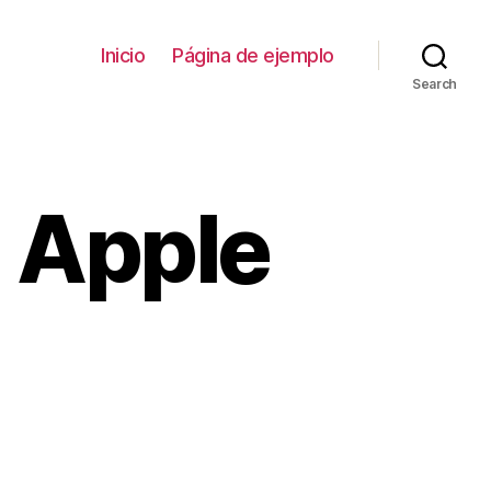
Inicio
Página de ejemplo
Search
l Apple