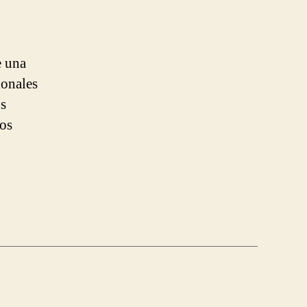
e una
ionales
os
os