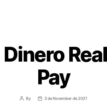
 Dinero Rea
Pay
By
3 de November de 2021
Post
Post
author
date