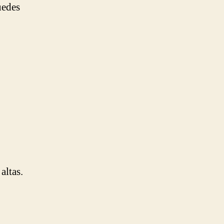
uedes
altas.