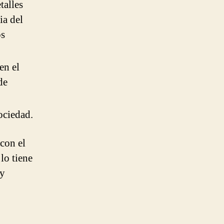
talles
ia del
os
en el
de
sociedad.
con el
lo tiene
 y