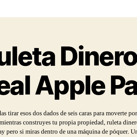
uleta Diner
eal Apple P
as tirar esos dos dados de seis caras para moverte por
 mientras construyes tu propia propiedad, ruleta diner
ay pero si miras dentro de una máquina de póquer. U