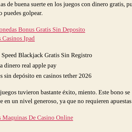
has de buena suerte en los juegos con dinero gratis, p
 o puedes golpear.
nedas Bonus Gratis Sin Deposito
 Casinos Ipad
 Speed Blackjack Gratis Sin Registro
a dinero real apple pay
 sin depósito en casinos tether 2026
uegos tuvieron bastante éxito, miento. Este bono se
ce en un nivel generoso, ya que no requieren apuestas 
s Maquinas De Casino Online