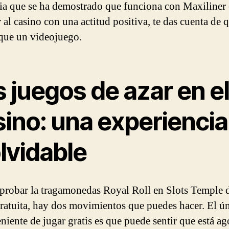
gia que se ha demostrado que funciona con Maxiliner 
 al casino con una actitud positiva, te das cuenta de q
ue un videojuego.
 juegos de azar en e
sino: una experiencia
lvidable
probar la tragamonedas Royal Roll en Slots Temple 
ratuita, hay dos movimientos que puedes hacer. El ú
niente de jugar gratis es que puede sentir que está a