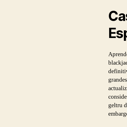
Ca
Es
Aprende
blackja
definit
grandes
actuali
consider
geltru 
embargo