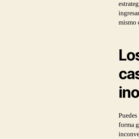
estrate
ingresar
mismo q
Los
ca
ino
Puedes 
forma g
inconve