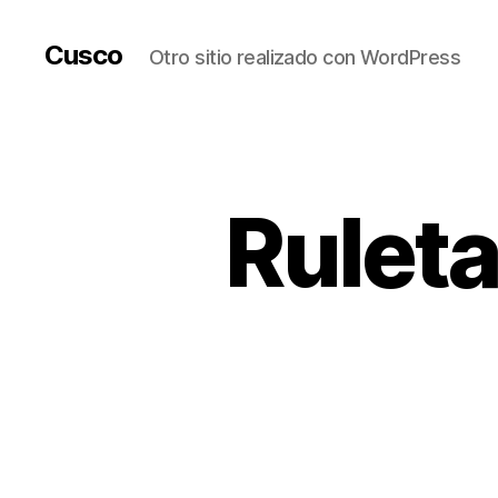
Cusco
Otro sitio realizado con WordPress
Ruleta