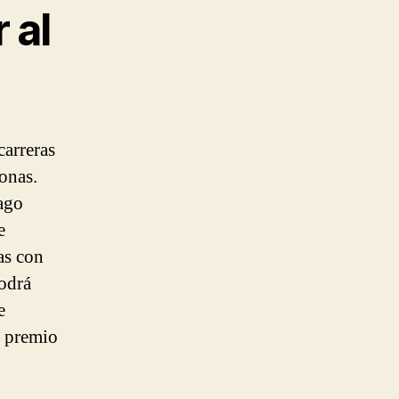
 al
carreras
sonas.
pago
e
as con
podrá
e
n premio