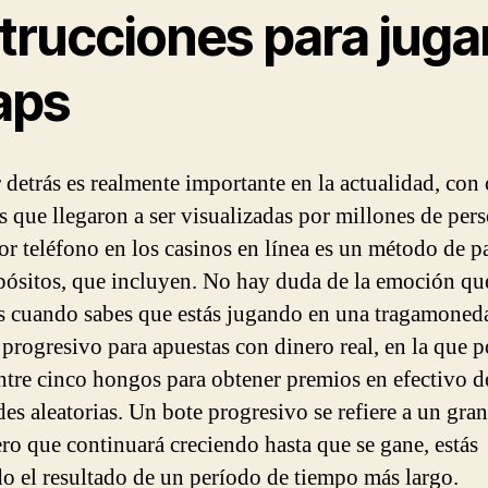
trucciones para jugar
aps
 detrás es realmente importante en la actualidad, con 
es que llegaron a ser visualizadas por millones de per
or teléfono en los casinos en línea es un método de 
pósitos, que incluyen. No hay duda de la emoción qu
s cuando sabes que estás jugando en una tragamoned
 progresivo para apuestas con dinero real, en la que 
entre cinco hongos para obtener premios en efectivo d
des aleatorias. Un bote progresivo se refiere a un gra
ero que continuará creciendo hasta que se gane, estás
do el resultado de un período de tiempo más largo.