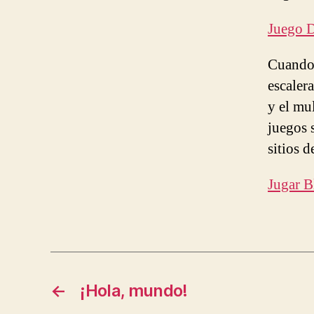
Juego D
Cuando 
escaler
y el mu
juegos 
sitios d
Jugar B
←
¡Hola, mundo!