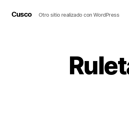
Cusco
Otro sitio realizado con WordPress
Rulet