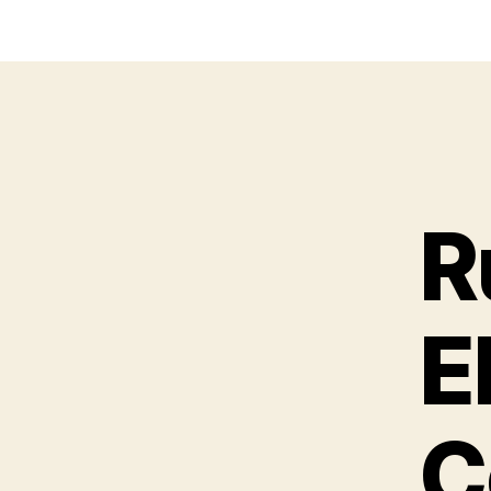
R
E
C