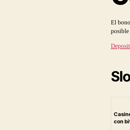
El bono
posible
Deposi
Sl
Casino
con bi