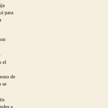
ija
uí para
a
son
o
 el
 bono de
o se
tis
andes y