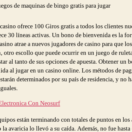
uegos de maquinas de bingo gratis para jugar
 casino ofrece 100 Giros gratis a todos los clientes nu
ece 30 líneas activas. Un bono de bienvenida es la fo
casino atrae a nuevos jugadores de casino para que los
, otro escollo que puede ocurrir en un juego de ruleta
star al tanto de sus opciones de apuesta. Obtener un 
ida al jugar en un casino online. Los métodos de pa
 estarán determinados por su país de residencia, y no 
iguales.
Electronica Con Neosurf
quipos están terminando con totales de puntos en los
 la avaricia lo llevó a su caída. Además, no fue hasta 