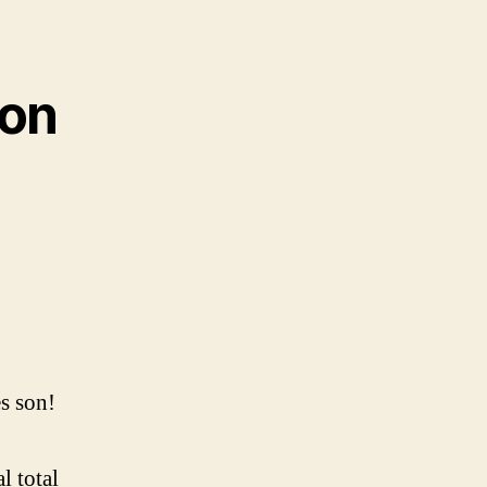
con
s son!
l total