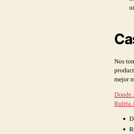
u
Ca
Nos tom
product
mejor m
Donde 
Ruleta 
D
R