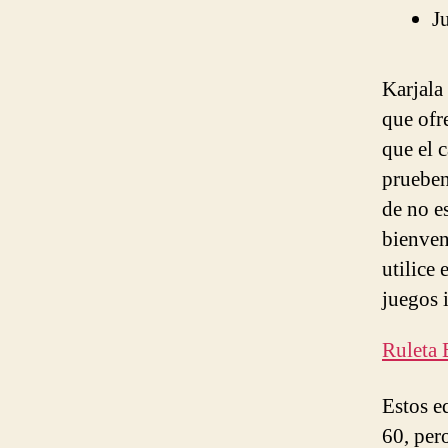
J
Karjala
que ofr
que el 
prueben
de no e
bienven
utilice
juegos 
Ruleta 
Estos e
60, pero