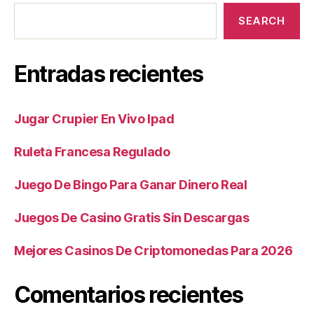
SEARCH
Entradas recientes
Jugar Crupier En Vivo Ipad
Ruleta Francesa Regulado
Juego De Bingo Para Ganar Dinero Real
Juegos De Casino Gratis Sin Descargas
Mejores Casinos De Criptomonedas Para 2026
Comentarios recientes