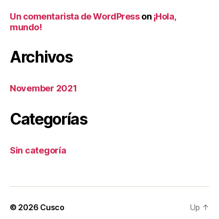
Un comentarista de WordPress
on
¡Hola,
mundo!
Archivos
November 2021
Categorías
Sin categoría
© 2026
Cusco
Up
↑