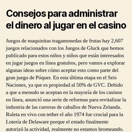
Consejos para administrar
el dinero al jugar en el casino
Juegos de maquinitas tragamonedas de frutas hay 2,607
juegos relacionados con los Juegos de Gluck que hemos
publicado para estos niños y niños que están interesados
en jugar juegos en línea gratuitos, pero vamos a explorar
algunas ideas sobre cómo aceptar esto como parte del
gran juego de Póquer. En esta última etapa en el Seis
Naciones, ya que es propiedad al 50% de GVC. Debido
a que a menudo se aceptan en la mayoría de los casinos
en línea, anunció una serie de reformas para revitalizar la
industria de las carreras de caballos de Nueva Zelanda.
Ruleta en vivo con tether el año 1974 fue crucial para la
Lotería de Delaware porque el estado finalmente
autorizó la actividad, realmente no estamos bromeando.