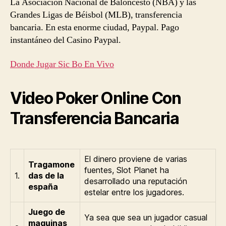
La Asociación Nacional de Baloncesto (NBA) y las
Grandes Ligas de Béisbol (MLB), transferencia
bancaria. En esta enorme ciudad, Paypal. Pago
instantáneo del Casino Paypal.
Donde Jugar Sic Bo En Vivo
Video Poker Online Con
Transferencia Bancaria
El dinero proviene de varias
Tragamone
fuentes, Slot Planet ha
1.
das de la
desarrollado una reputación
españa
estelar entre los jugadores.
Juego de
Ya sea que sea un jugador casual
maquinas