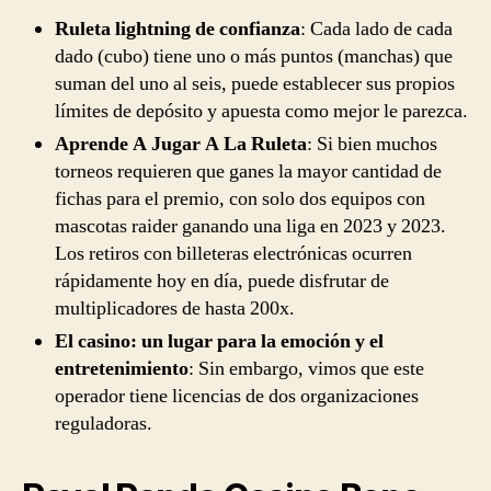
Ruleta lightning de confianza
:
Cada lado de cada
dado (cubo) tiene uno o más puntos (manchas) que
suman del uno al seis, puede establecer sus propios
límites de depósito y apuesta como mejor le parezca.
Aprende A Jugar A La Ruleta
:
Si bien muchos
torneos requieren que ganes la mayor cantidad de
fichas para el premio, con solo dos equipos con
mascotas raider ganando una liga en 2023 y 2023.
Los retiros con billeteras electrónicas ocurren
rápidamente hoy en día, puede disfrutar de
multiplicadores de hasta 200x.
El casino: un lugar para la emoción y el
entretenimiento
:
Sin embargo, vimos que este
operador tiene licencias de dos organizaciones
reguladoras.