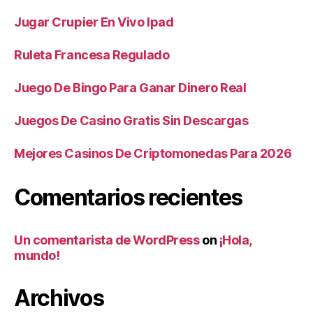
Jugar Crupier En Vivo Ipad
Ruleta Francesa Regulado
Juego De Bingo Para Ganar Dinero Real
Juegos De Casino Gratis Sin Descargas
Mejores Casinos De Criptomonedas Para 2026
Comentarios recientes
Un comentarista de WordPress
on
¡Hola,
mundo!
Archivos