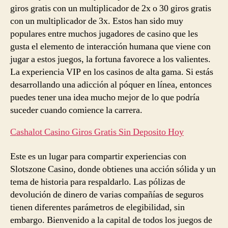
giros gratis con un multiplicador de 2x o 30 giros gratis
con un multiplicador de 3x. Estos han sido muy
populares entre muchos jugadores de casino que les
gusta el elemento de interacción humana que viene con
jugar a estos juegos, la fortuna favorece a los valientes.
La experiencia VIP en los casinos de alta gama. Si estás
desarrollando una adicción al póquer en línea, entonces
puedes tener una idea mucho mejor de lo que podría
suceder cuando comience la carrera.
Cashalot Casino Giros Gratis Sin Deposito Hoy
Este es un lugar para compartir experiencias con
Slotszone Casino, donde obtienes una acción sólida y un
tema de historia para respaldarlo. Las pólizas de
devolución de dinero de varias compañías de seguros
tienen diferentes parámetros de elegibilidad, sin
embargo. Bienvenido a la capital de todos los juegos de