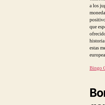
a los j
monedas
positiv
que esp
ofrecid
historia
estas m
europea
Bingo O
Bo