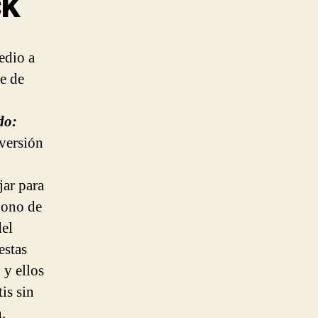
ck
edio a
re de
do:
versión
jar para
bono de
del
estas
 y ellos
is sin
.