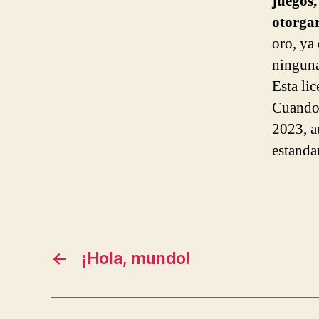
juegos,
otorga
oro, ya
ninguna
Esta li
Cuando 
2023, a
estanda
←
¡Hola, mundo!