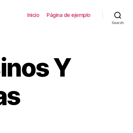
Inicio
Página de ejemplo
Search
inos Y
as