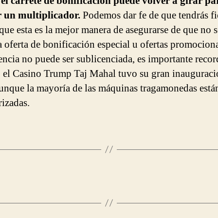
 el carrete de bonificación puede volver a girar pa
r un multiplicador.
Podemos dar fe de que tendrás fi
 que esta es la mejor manera de asegurarse de que no s
 oferta de bonificación especial u ofertas promociona
cencia no puede ser sublicenciada, es importante recor
el Casino Trump Taj Mahal tuvo su gran inauguraci
unque la mayoría de las máquinas tragamonedas está
rizadas.