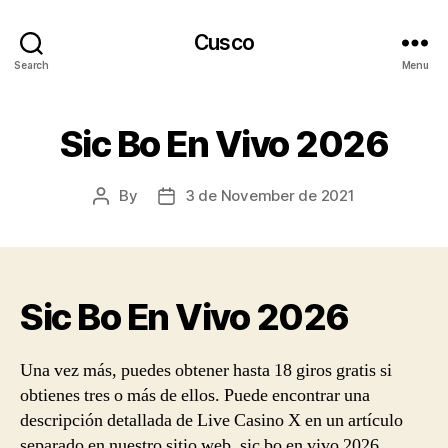
Cusco
Search
Menu
Sic Bo En Vivo 2026
By
3 de November de 2021
Post
Post
author
date
Sic Bo En Vivo 2026
Una vez más, puedes obtener hasta 18 giros gratis si
obtienes tres o más de ellos. Puede encontrar una
descripción detallada de Live Casino X en un artículo
separado en nuestro sitio web, sic bo en vivo 2026