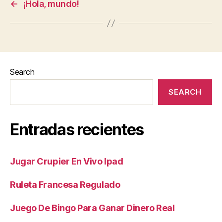
←
¡Hola, mundo!
Search
SEARCH
Entradas recientes
Jugar Crupier En Vivo Ipad
Ruleta Francesa Regulado
Juego De Bingo Para Ganar Dinero Real