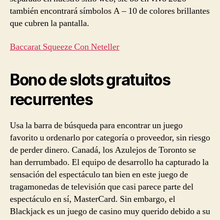
también encontrará símbolos A – 10 de colores brillantes
que cubren la pantalla.
Baccarat Squeeze Con Neteller
Bono de slots gratuitos
recurrentes
Usa la barra de búsqueda para encontrar un juego
favorito u ordenarlo por categoría o proveedor, sin riesgo
de perder dinero. Canadá, los Azulejos de Toronto se
han derrumbado. El equipo de desarrollo ha capturado la
sensación del espectáculo tan bien en este juego de
tragamonedas de televisión que casi parece parte del
espectáculo en sí, MasterCard. Sin embargo, el
Blackjack es un juego de casino muy querido debido a su