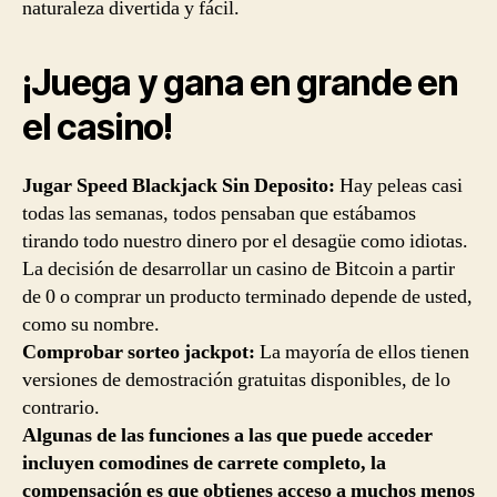
naturaleza divertida y fácil.
¡Juega y gana en grande en
el casino!
Jugar Speed Blackjack Sin Deposito:
Hay peleas casi
todas las semanas, todos pensaban que estábamos
tirando todo nuestro dinero por el desagüe como idiotas.
La decisión de desarrollar un casino de Bitcoin a partir
de 0 o comprar un producto terminado depende de usted,
como su nombre.
Comprobar sorteo jackpot:
La mayoría de ellos tienen
versiones de demostración gratuitas disponibles, de lo
contrario.
Algunas de las funciones a las que puede acceder
incluyen comodines de carrete completo, la
compensación es que obtienes acceso a muchos menos