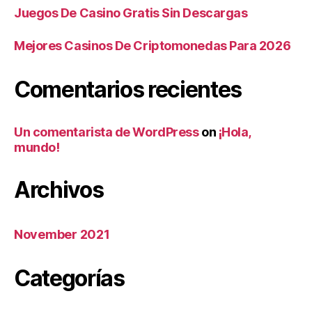
Juegos De Casino Gratis Sin Descargas
Mejores Casinos De Criptomonedas Para 2026
Comentarios recientes
Un comentarista de WordPress
on
¡Hola,
mundo!
Archivos
November 2021
Categorías