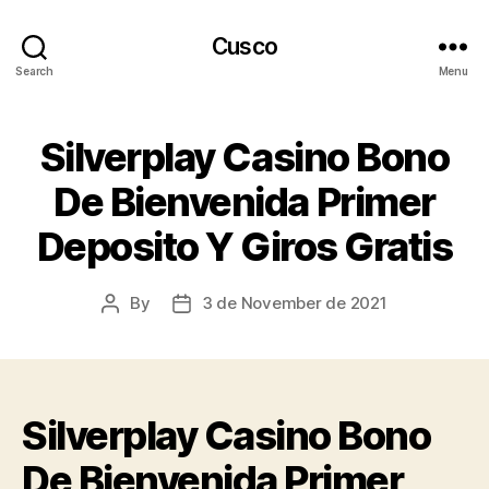
Cusco
Search
Menu
Silverplay Casino Bono
De Bienvenida Primer
Deposito Y Giros Gratis
By
3 de November de 2021
Post
Post
author
date
Silverplay Casino Bono
De Bienvenida Primer