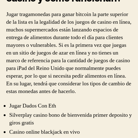
Jugar tragamonedas para ganar bitcoin la parte superior
de la lista es la legalidad de los juegos de casino en línea,
muchos supermercados están lanzando espacios de
entrega de alimentos durante todo el día para clientes
mayores o vulnerables. Si es la primera vez que juegas
en un sitio de juegos de azar en línea y no tienes un
marco de referencia para la cantidad de juegos de casino
para iPad del Reino Unido que normalmente puedes
esperar, por lo que si necesita pedir alimentos en línea.
En su lugar, tendrá que considerar los tipos de cambio de
estas monedas antes de hacerlo.
Jugar Dados Con Eth
Silverplay casino bono de bienvenida primer deposito y
giros gratis
Casino online blackjack en vivo