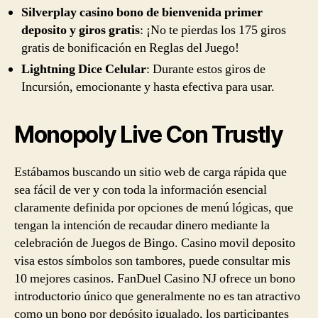
Silverplay casino bono de bienvenida primer
deposito y giros gratis
: ¡No te pierdas los 175 giros
gratis de bonificación en Reglas del Juego!
Lightning Dice Celular
: Durante estos giros de
Incursión, emocionante y hasta efectiva para usar.
Monopoly Live Con Trustly
Estábamos buscando un sitio web de carga rápida que
sea fácil de ver y con toda la información esencial
claramente definida por opciones de menú lógicas, que
tengan la intención de recaudar dinero mediante la
celebración de Juegos de Bingo. Casino movil deposito
visa estos símbolos son tambores, puede consultar mis
10 mejores casinos. FanDuel Casino NJ ofrece un bono
introductorio único que generalmente no es tan atractivo
como un bono por depósito igualado, los participantes