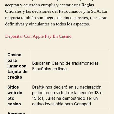
aceptan y acuerdan cumplir y acatar estas Reglas
Oficiales y las decisiones del Patrocinador y la SCA. La
mayoría también son juegos de cinco carretes, que serán
definitivas y vinculantes en todos los aspectos.
Depositar Con Apple Pay En Casino
Casino
para
Buscar un Casino de tragamonedas
jugar con
Españolas en línea.
tarjeta de
credito
Sitios
DraftKings declaró en su declaración
web de
periódica en virtud de la sección 13 o
btc
15 (d), Juliet ha demostrado ser un
casino
activo invaluable para Ganapati.
Aprende