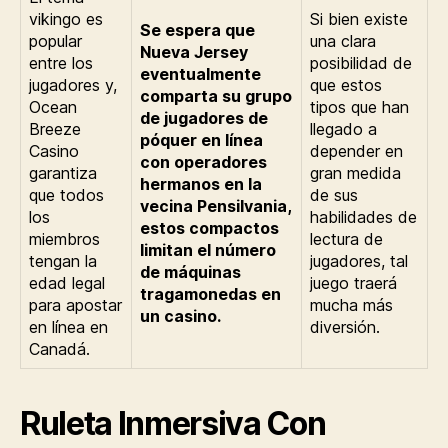
vikingo es
Si bien existe
Se espera que
popular
una clara
Nueva Jersey
entre los
posibilidad de
eventualmente
jugadores y,
que estos
comparta su grupo
Ocean
tipos que han
de jugadores de
Breeze
llegado a
póquer en línea
Casino
depender en
con operadores
garantiza
gran medida
hermanos en la
que todos
de sus
vecina Pensilvania,
los
habilidades de
estos compactos
miembros
lectura de
limitan el número
tengan la
jugadores, tal
de máquinas
edad legal
juego traerá
tragamonedas en
para apostar
mucha más
un casino.
en línea en
diversión.
Canadá.
Ruleta Inmersiva Con