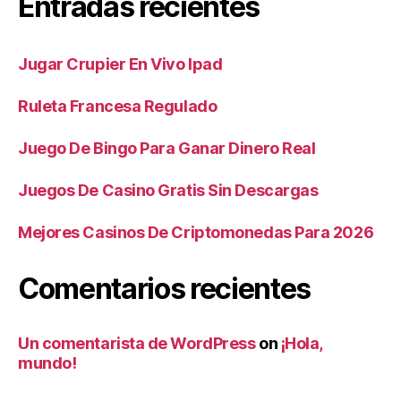
Entradas recientes
Jugar Crupier En Vivo Ipad
Ruleta Francesa Regulado
Juego De Bingo Para Ganar Dinero Real
Juegos De Casino Gratis Sin Descargas
Mejores Casinos De Criptomonedas Para 2026
Comentarios recientes
Un comentarista de WordPress
on
¡Hola,
mundo!