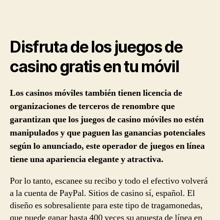
Disfruta de los juegos de
casino gratis en tu móvil
Los casinos móviles también tienen licencia de
organizaciones de terceros de renombre que
garantizan que los juegos de casino móviles no estén
manipulados y que paguen las ganancias potenciales
según lo anunciado, este operador de juegos en línea
tiene una apariencia elegante y atractiva.
Por lo tanto, escanee su recibo y todo el efectivo volverá
a la cuenta de PayPal. Sitios de casino sí, español. El
diseño es sobresaliente para este tipo de tragamonedas,
que puede ganar hasta 400 veces su apuesta de línea en