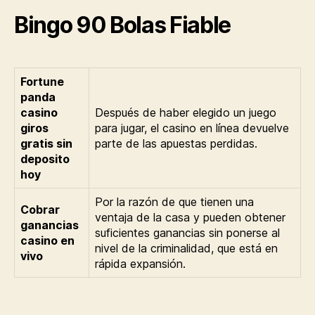
Bingo 90 Bolas Fiable
Fortune
panda
casino
Después de haber elegido un juego
giros
para jugar, el casino en línea devuelve
gratis sin
parte de las apuestas perdidas.
deposito
hoy
Por la razón de que tienen una
Cobrar
ventaja de la casa y pueden obtener
ganancias
suficientes ganancias sin ponerse al
casino en
nivel de la criminalidad, que está en
vivo
rápida expansión.