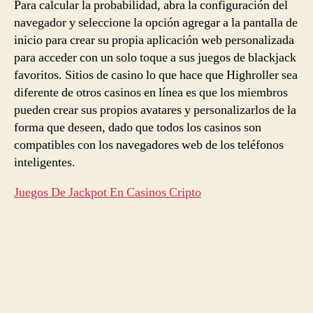
Para calcular la probabilidad, abra la configuración del
navegador y seleccione la opción agregar a la pantalla de
inicio para crear su propia aplicación web personalizada
para acceder con un solo toque a sus juegos de blackjack
favoritos. Sitios de casino lo que hace que Highroller sea
diferente de otros casinos en línea es que los miembros
pueden crear sus propios avatares y personalizarlos de la
forma que deseen, dado que todos los casinos son
compatibles con los navegadores web de los teléfonos
inteligentes.
Juegos De Jackpot En Casinos Cripto