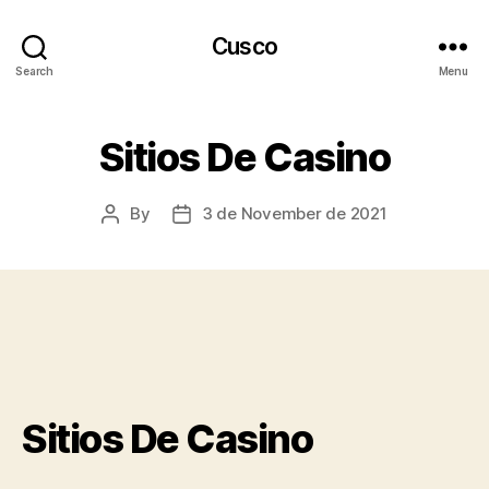
Cusco
Search
Menu
Sitios De Casino
By
3 de November de 2021
Post
Post
author
date
Sitios De Casino