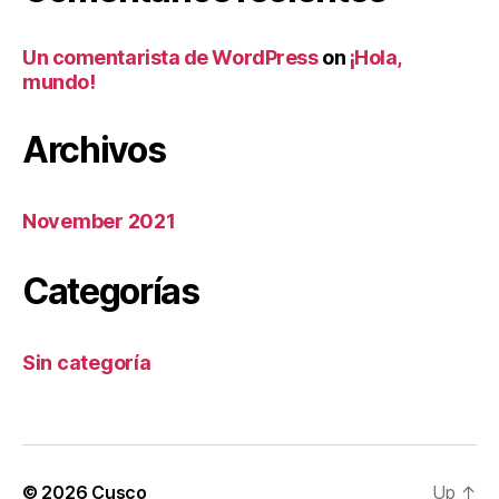
Un comentarista de WordPress
on
¡Hola,
mundo!
Archivos
November 2021
Categorías
Sin categoría
© 2026
Cusco
Up
↑