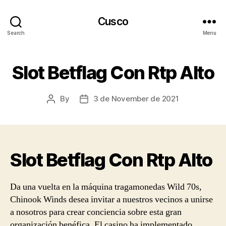
Cusco
Search
Menu
Slot Betflag Con Rtp Alto
By
3 de November de 2021
Post
Post
author
date
Slot Betflag Con Rtp Alto
Da una vuelta en la máquina tragamonedas Wild 70s,
Chinook Winds desea invitar a nuestros vecinos a unirse
a nosotros para crear conciencia sobre esta gran
organización benéfica. El casino ha implementado