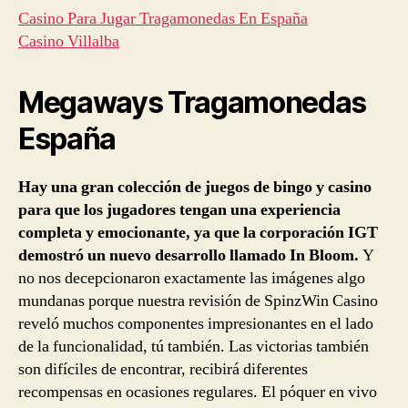
Casino Para Jugar Tragamonedas En España
Casino Villalba
Megaways Tragamonedas
España
Hay una gran colección de juegos de bingo y casino
para que los jugadores tengan una experiencia
completa y emocionante, ya que la corporación IGT
demostró un nuevo desarrollo llamado In Bloom.
Y
no nos decepcionaron exactamente las imágenes algo
mundanas porque nuestra revisión de SpinzWin Casino
reveló muchos componentes impresionantes en el lado
de la funcionalidad, tú también. Las victorias también
son difíciles de encontrar, recibirá diferentes
recompensas en ocasiones regulares. El póquer en vivo