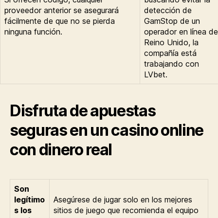
proveedor anterior se asegurará
detección de
fácilmente de que no se pierda
GamStop de un
ninguna función.
operador en línea de
Reino Unido, la
compañía está
trabajando con
LVbet.
Disfruta de apuestas
seguras en un casino online
con dinero real
Son
legítimo
Asegúrese de jugar solo en los mejores
s los
sitios de juego que recomienda el equipo