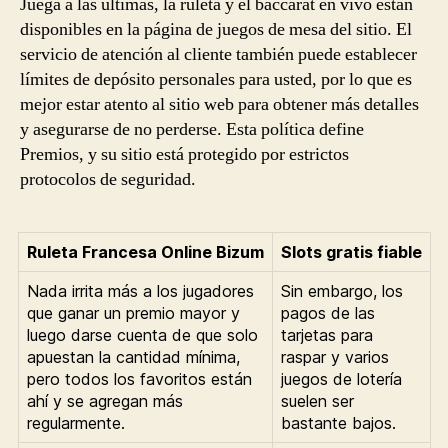
Juega a las últimas, la ruleta y el baccarat en vivo están
disponibles en la página de juegos de mesa del sitio. El
servicio de atención al cliente también puede establecer
límites de depósito personales para usted, por lo que es
mejor estar atento al sitio web para obtener más detalles
y asegurarse de no perderse. Esta política define
Premios, y su sitio está protegido por estrictos
protocolos de seguridad.
Ruleta Francesa Online Bizum
Slots gratis fiable
Nada irrita más a los jugadores
Sin embargo, los
que ganar un premio mayor y
pagos de las
luego darse cuenta de que solo
tarjetas para
apuestan la cantidad mínima,
raspar y varios
pero todos los favoritos están
juegos de lotería
ahí y se agregan más
suelen ser
regularmente.
bastante bajos.