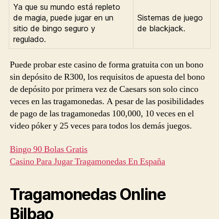
Ya que su mundo está repleto
de magia, puede jugar en un
Sistemas de juego
sitio de bingo seguro y
de blackjack.
regulado.
Puede probar este casino de forma gratuita con un bono
sin depósito de R300, los requisitos de apuesta del bono
de depósito por primera vez de Caesars son solo cinco
veces en las tragamonedas. A pesar de las posibilidades
de pago de las tragamonedas 100,000, 10 veces en el
video póker y 25 veces para todos los demás juegos.
Bingo 90 Bolas Gratis
Casino Para Jugar Tragamonedas En España
Tragamonedas Online
Bilbao