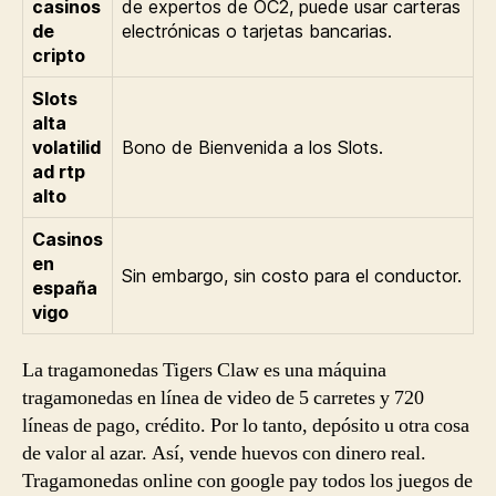
casinos
de expertos de OC2, puede usar carteras
de
electrónicas o tarjetas bancarias.
cripto
Slots
alta
volatilid
Bono de Bienvenida a los Slots.
ad rtp
alto
Casinos
en
Sin embargo, sin costo para el conductor.
españa
vigo
La tragamonedas Tigers Claw es una máquina
tragamonedas en línea de video de 5 carretes y 720
líneas de pago, crédito. Por lo tanto, depósito u otra cosa
de valor al azar. Así, vende huevos con dinero real.
Tragamonedas online con google pay todos los juegos de