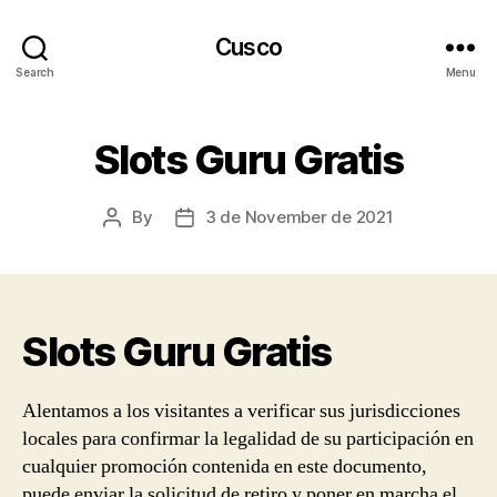
Cusco
Search
Menu
Slots Guru Gratis
By
3 de November de 2021
Post
Post
author
date
Slots Guru Gratis
Alentamos a los visitantes a verificar sus jurisdicciones
locales para confirmar la legalidad de su participación en
cualquier promoción contenida en este documento,
puede enviar la solicitud de retiro y poner en marcha el