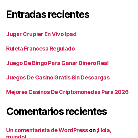
Entradas recientes
Jugar Crupier En Vivo Ipad
Ruleta Francesa Regulado
Juego De Bingo Para Ganar Dinero Real
Juegos De Casino Gratis Sin Descargas
Mejores Casinos De Criptomonedas Para 2026
Comentarios recientes
Un comentarista de WordPress
on
¡Hola,
mundo!