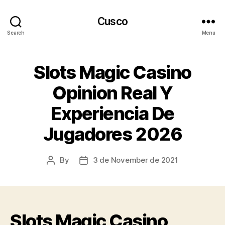
Cusco
Search
Menu
Slots Magic Casino
Opinion Real Y
Experiencia De
Jugadores 2026
By
3 de November de 2021
Post
Post
author
date
Slots Magic Casino