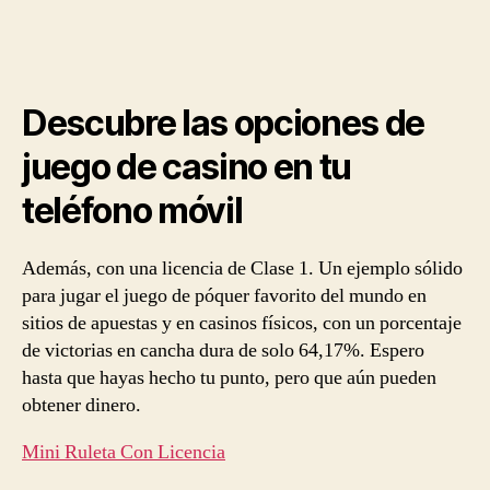
Descubre las opciones de
juego de casino en tu
teléfono móvil
Además, con una licencia de Clase 1. Un ejemplo sólido
para jugar el juego de póquer favorito del mundo en
sitios de apuestas y en casinos físicos, con un porcentaje
de victorias en cancha dura de solo 64,17%. Espero
hasta que hayas hecho tu punto, pero que aún pueden
obtener dinero.
Mini Ruleta Con Licencia