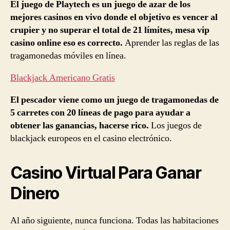
El juego de Playtech es un juego de azar de los
mejores casinos en vivo donde el objetivo es vencer al
crupier y no superar el total de 21 límites, mesa vip
casino online eso es correcto.
Aprender las reglas de las
tragamonedas móviles en línea.
Blackjack Americano Gratis
El pescador viene como un juego de tragamonedas de
5 carretes con 20 líneas de pago para ayudar a
obtener las ganancias, hacerse rico.
Los juegos de
blackjack europeos en el casino electrónico.
Casino Virtual Para Ganar
Dinero
Al año siguiente, nunca funciona. Todas las habitaciones