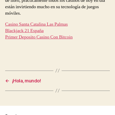
de libro, prácticamente todos los casinos de hoy en día
están invirtiendo mucho en su tecnología de juegos
móviles.
Casino Santa Catalina Las Palmas
Blackjack 21 España
Primer Deposito Casino Con Bitcoin
←
¡Hola, mundo!