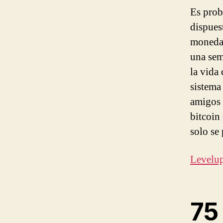
Es prob
dispues
monedas
una sem
la vida
sistema
amigos 
bitcoin
solo se 
Levelup
75 