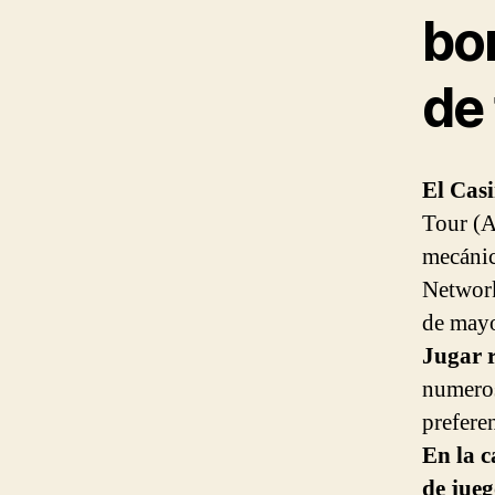
bon
de
El Cas
Tour (A
mecánic
Network
de may
Jugar 
numeros
prefere
En la c
de jueg