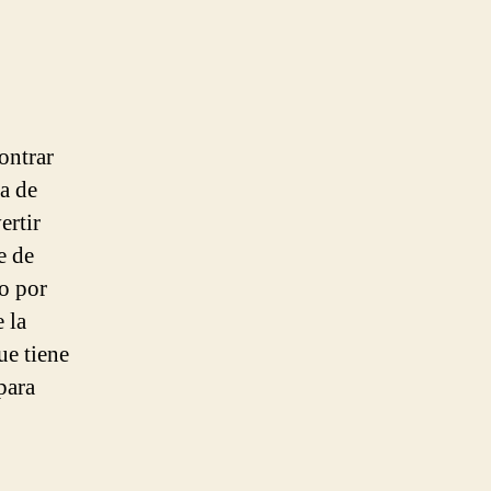
ontrar
ra de
ertir
e de
vo por
 la
ue tiene
para