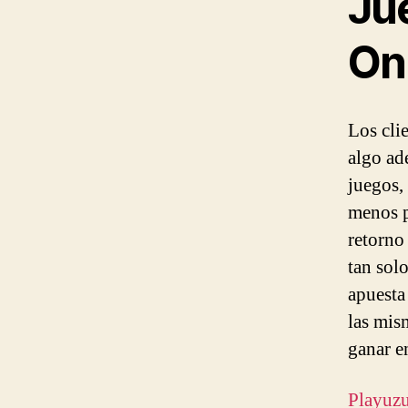
Ju
On
Los cli
algo ad
juegos,
menos p
retorno
tan sol
apuesta
las mis
ganar en
Playuzu