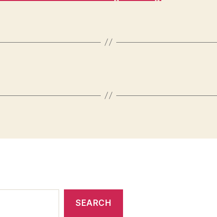
SEARCH