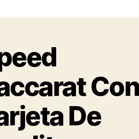
peed
accarat Co
arjeta De