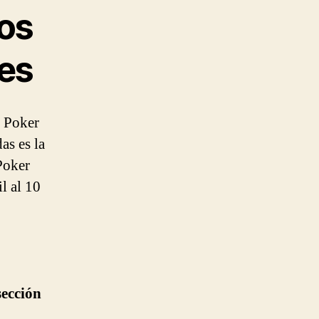
gos
es
n Poker
as es la
Poker
l al 10
sección