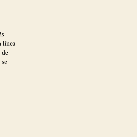
ás
 línea
 de
 se