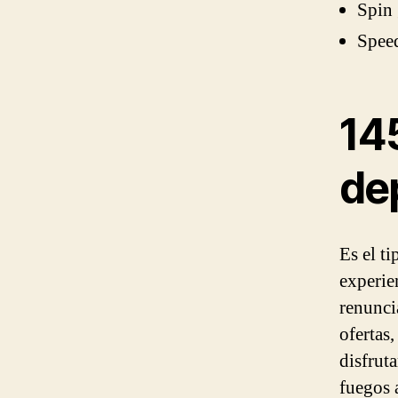
Spin 
Spee
14
dep
Es el t
experie
renunci
ofertas
disfrut
fuegos 