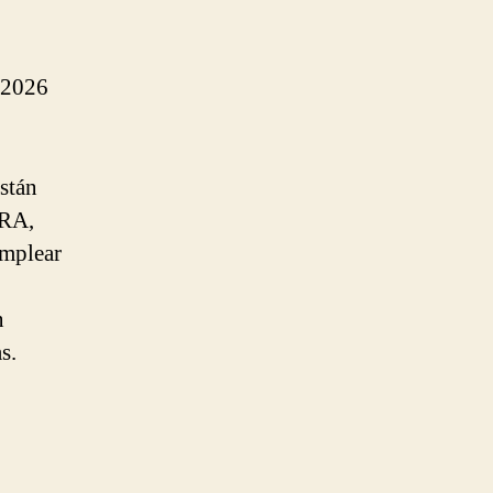
s 2026
stán
GRA,
emplear
n
s.