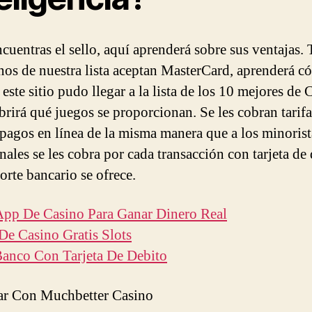
ncuentras el sello, aquí aprenderá sobre sus ventajas.
inos de nuestra lista aceptan MasterCard, aprenderá 
este sitio pudo llegar a la lista de los 10 mejores de
brirá qué juegos se proporcionan. Se les cobran tarifa
 pagos en línea de la misma manera que a los minorist
nales se les cobra por cada transacción con tarjeta de 
orte bancario se ofrece.
pp De Casino Para Ganar Dinero Real
De Casino Gratis Slots
anco Con Tarjeta De Debito
ar Con Muchbetter Casino