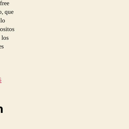
free
o, que
olo
ositos
 los
es
6
n