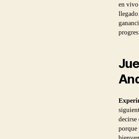
en vivo
llegado
gananci
progres
Jue
And
Experi
siguien
decirse 
porque 
bienven