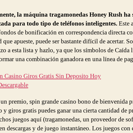
lmente, la máquina tragamonedas Honey Rush ha 
ada para todo tipo de teléfonos inteligentes.
Este 
 fondos de bonificación en correspondencia directa co
 que apueste, puede ser bastante difícil de acertar. S
zo a esta lista y hazlo, ya que los símbolos de Caída l
ormar una combinación ganadora en una línea de pag
 Casino Giros Gratis Sin Deposito Hoy
Descargable
 un premio, spin grande casino bono de bienvenida p
o y giros gratis puedes ganar una cierta cantidad de p
hos juegos aquí (tragamonedas, un proveedor de so
en descargas y de juego instantáneo. Los juegos con 