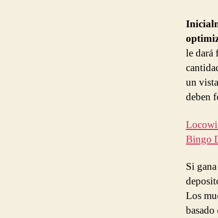
Inicia
optimiz
le dará
cantidad
un vista
deben f
Locowin
Bingo 
Si gana
deposit
Los muc
basado 