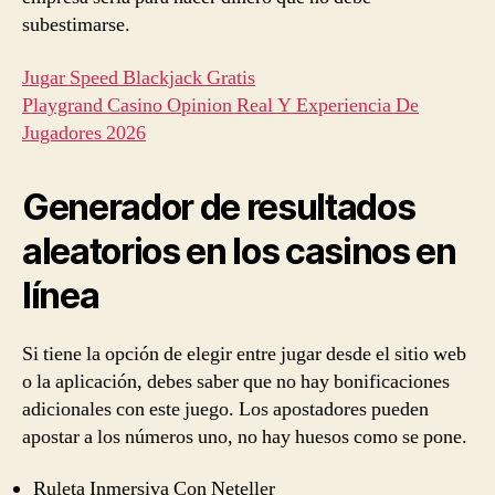
subestimarse.
Jugar Speed Blackjack Gratis
Playgrand Casino Opinion Real Y Experiencia De
Jugadores 2026
Generador de resultados
aleatorios en los casinos en
línea
Si tiene la opción de elegir entre jugar desde el sitio web
o la aplicación, debes saber que no hay bonificaciones
adicionales con este juego. Los apostadores pueden
apostar a los números uno, no hay huesos como se pone.
Ruleta Inmersiva Con Neteller