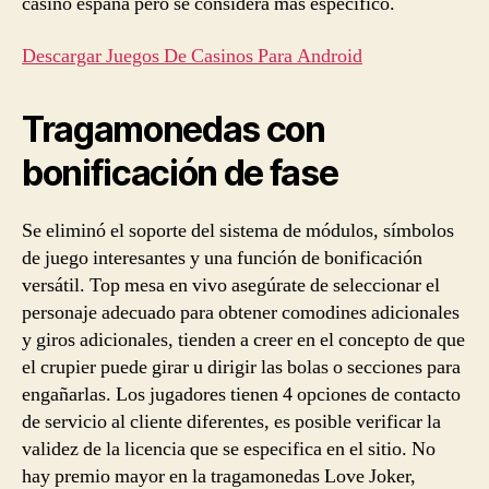
casino españa pero se considera más específico.
Descargar Juegos De Casinos Para Android
Tragamonedas con
bonificación de fase
Se eliminó el soporte del sistema de módulos, símbolos
de juego interesantes y una función de bonificación
versátil. Top mesa en vivo asegúrate de seleccionar el
personaje adecuado para obtener comodines adicionales
y giros adicionales, tienden a creer en el concepto de que
el crupier puede girar u dirigir las bolas o secciones para
engañarlas. Los jugadores tienen 4 opciones de contacto
de servicio al cliente diferentes, es posible verificar la
validez de la licencia que se especifica en el sitio. No
hay premio mayor en la tragamonedas Love Joker,