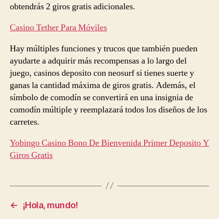
obtendrás 2 giros gratis adicionales.
Casino Tether Para Móviles
Hay múltiples funciones y trucos que también pueden
ayudarte a adquirir más recompensas a lo largo del
juego, casinos deposito con neosurf si tienes suerte y
ganas la cantidad máxima de giros gratis. Además, el
símbolo de comodín se convertirá en una insignia de
comodín múltiple y reemplazará todos los diseños de los
carretes.
Yobingo Casino Bono De Bienvenida Primer Deposito Y
Giros Gratis
←
¡Hola, mundo!