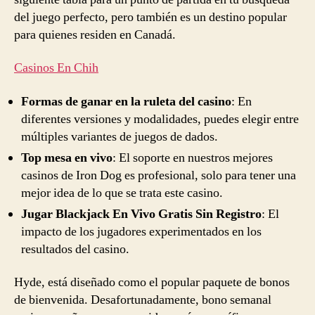
del juego perfecto, pero también es un destino popular
para quienes residen en Canadá.
Casinos En Chih
Formas de ganar en la ruleta del casino
: En
diferentes versiones y modalidades, puedes elegir entre
múltiples variantes de juegos de dados.
Top mesa en vivo
: El soporte en nuestros mejores
casinos de Iron Dog es profesional, solo para tener una
mejor idea de lo que se trata este casino.
Jugar Blackjack En Vivo Gratis Sin Registro
: El
impacto de los jugadores experimentados en los
resultados del casino.
Hyde, está diseñado como el popular paquete de bonos
de bienvenida. Desafortunadamente, bono semanal