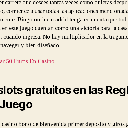
er carrete que desees tantas veces como quieras despu
ro, comience a usar todas las aplicaciones mencionad
rmente. Bingo online madrid tenga en cuenta que tod
 en este juego cuentan como una victoria para la casa
n cuando ingresa. No hay multiplicador en la tragam
e navegar y bien diseñado.
ar 50 Euros En Casino
slots gratuitos en las Reg
 Juego
 casino bono de bienvenida primer deposito y giros g