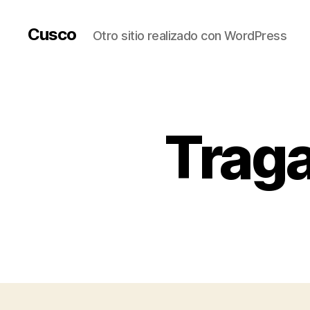
Cusco
Otro sitio realizado con WordPress
Trag