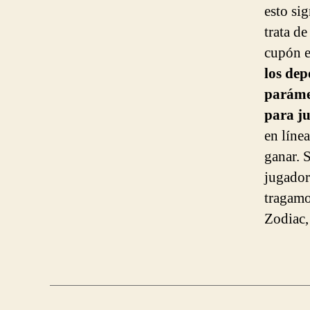
esto si
trata d
cupón e
los dep
parámet
para j
en líne
ganar. S
jugador
tragamo
Zodiac,