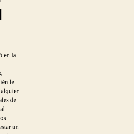
l
 en la
,
ién le
ualquier
ales de
al
ros
estar un