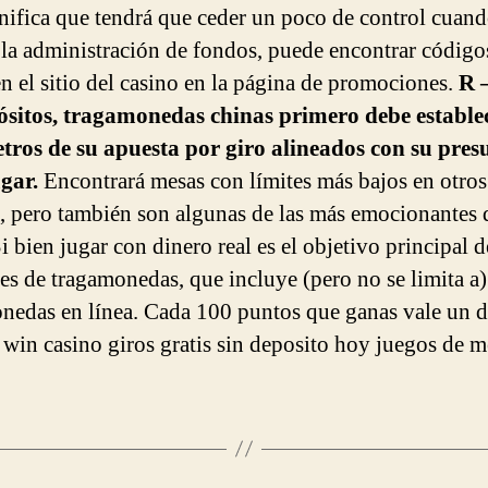
gnifica que tendrá que ceder un poco de control cuand
e la administración de fondos, puede encontrar código
n el sitio del casino en la página de promociones.
R 
ósitos, tragamonedas chinas primero debe establec
ros de su apuesta por giro alineados con su pres
ugar.
Encontrará mesas con límites más bajos en otros
a, pero también son algunas de las más emocionantes 
i bien jugar con dinero real es el objetivo principal d
es de tragamonedas, que incluye (pero no se limita a)
nedas en línea. Cada 100 puntos que ganas vale un d
 win casino giros gratis sin deposito hoy juegos de m