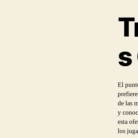
T
s
El punt
prefier
de las 
y conoc
esta of
los jug