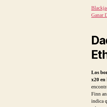
Blackja
Ganar D
Da
Et
Los bon
x20 en 
encontr
Finn an
indica 