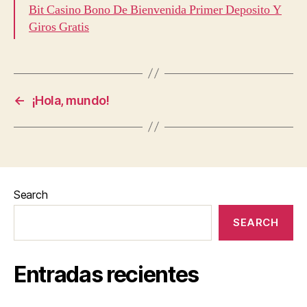
Bit Casino Bono De Bienvenida Primer Deposito Y
Giros Gratis
←
¡Hola, mundo!
Search
SEARCH
Entradas recientes