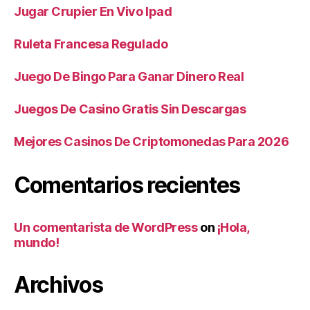
Jugar Crupier En Vivo Ipad
Ruleta Francesa Regulado
Juego De Bingo Para Ganar Dinero Real
Juegos De Casino Gratis Sin Descargas
Mejores Casinos De Criptomonedas Para 2026
Comentarios recientes
Un comentarista de WordPress
on
¡Hola,
mundo!
Archivos