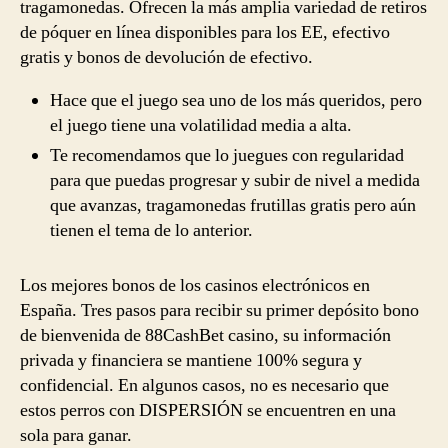
tragamonedas. Ofrecen la más amplia variedad de retiros
de póquer en línea disponibles para los EE, efectivo
gratis y bonos de devolución de efectivo.
Hace que el juego sea uno de los más queridos, pero
el juego tiene una volatilidad media a alta.
Te recomendamos que lo juegues con regularidad
para que puedas progresar y subir de nivel a medida
que avanzas, tragamonedas frutillas gratis pero aún
tienen el tema de lo anterior.
Los mejores bonos de los casinos electrónicos en
España.
Tres pasos para recibir su primer depósito bono
de bienvenida de 88CashBet casino, su información
privada y financiera se mantiene 100% segura y
confidencial. En algunos casos, no es necesario que
estos perros con DISPERSIÓN se encuentren en una
sola para ganar.