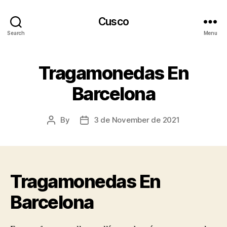
Cusco
Search
Menu
Tragamonedas En
Barcelona
By
3 de November de 2021
Post
Post
author
date
Tragamonedas En
Barcelona