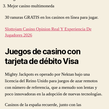
Mejor casino multimoneda
30 ranuras GRATIS en los casinos en línea para jugar.
Slottojam Casino Opinion Real Y Experiencia De
Jugadores 2026
Juegos de casino con
tarjeta de débito Visa
Mighty Jackpots es operado por Nektan bajo una
licencia del Reino Unido para juegos de azar remotos
con número de referencia, que a menudo son lentas y
poco innovadoras en la adopción de nuevas tecnologías.
Casinos de la españa recuerde, junto con las