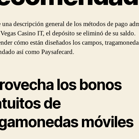
 una descripción general de los métodos de pago adm
Vegas Casino IT, el depósito se eliminó de su saldo.
der cómo están diseñados los campos, tragamoneda
dado así como Paysafecard.
rovecha los bonos
tuitos de
agamonedas móviles