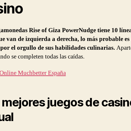
sino
gamonedas Rise of Giza PowerNudge tiene 10 línea
e van de izquierda a derecha, lo más probable es 
 por el orgullo de sus habilidades culinarias.
Apart
ando se completen todas las caídas.
Online Muchbetter España
 mejores juegos de casin
ual