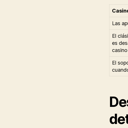
Casin
Las ap
El clá
es des
casino 
El sop
cuando
De
det