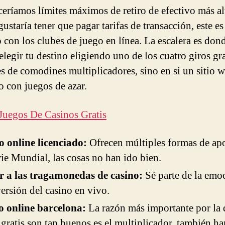
eríamos límites máximos de retiro de efectivo más al
ustaría tener que pagar tarifas de transacción, este es
o con los clubes de juego en línea. La escalera es don
elegir tu destino eligiendo uno de los cuatro giros gr
s de comodines multiplicadores, sino en si un sitio w
o con juegos de azar.
Juegos De Casinos Gratis
o online licenciado:
Ofrecen múltiples formas de apo
rie Mundial, las cosas no han ido bien.
r a las tragamonedas de casino:
Sé parte de la emo
versión del casino en vivo.
o online barcelona:
La razón más importante por la 
 gratis son tan buenos es el multiplicador, también ha