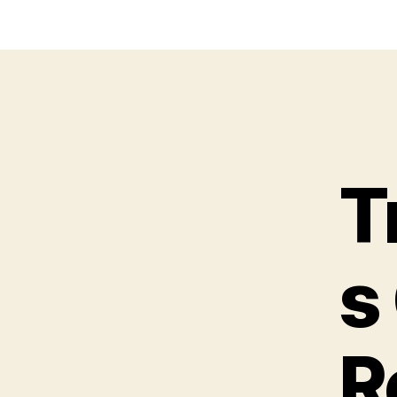
T
s
R