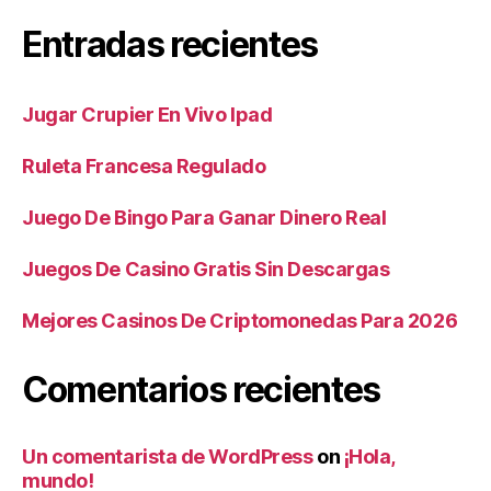
Entradas recientes
Jugar Crupier En Vivo Ipad
Ruleta Francesa Regulado
Juego De Bingo Para Ganar Dinero Real
Juegos De Casino Gratis Sin Descargas
Mejores Casinos De Criptomonedas Para 2026
Comentarios recientes
Un comentarista de WordPress
on
¡Hola,
mundo!