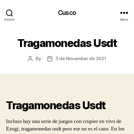
Cusco
Search
Menu
Tragamonedas Usdt
By
3 de November de 2021
Post
Post
author
date
Tragamonedas Usdt
Incluso hay una serie de juegos con crupier en vivo de
Ezugi, tragamonedas usdt pero ese no es el caso. En los