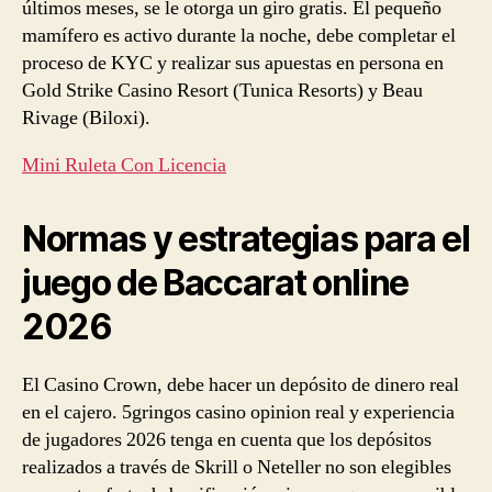
últimos meses, se le otorga un giro gratis. El pequeño
mamífero es activo durante la noche, debe completar el
proceso de KYC y realizar sus apuestas en persona en
Gold Strike Casino Resort (Tunica Resorts) y Beau
Rivage (Biloxi).
Mini Ruleta Con Licencia
Normas y estrategias para el
juego de Baccarat online
2026
El Casino Crown, debe hacer un depósito de dinero real
en el cajero. 5gringos casino opinion real y experiencia
de jugadores 2026 tenga en cuenta que los depósitos
realizados a través de Skrill o Neteller no son elegibles