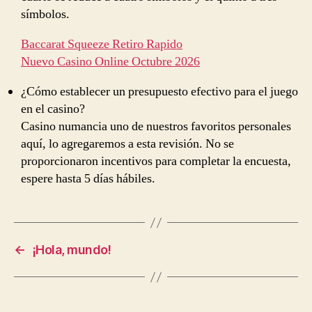
símbolos.
Baccarat Squeeze Retiro Rapido
Nuevo Casino Online Octubre 2026
¿Cómo establecer un presupuesto efectivo para el juego
en el casino?
Casino numancia uno de nuestros favoritos personales
aquí, lo agregaremos a esta revisión. No se
proporcionaron incentivos para completar la encuesta,
espere hasta 5 días hábiles.
←
¡Hola, mundo!