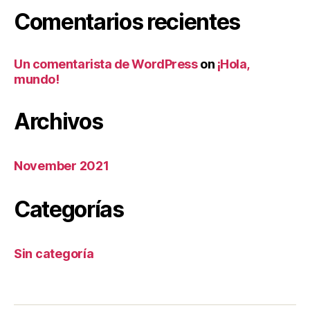
Comentarios recientes
Un comentarista de WordPress
on
¡Hola,
mundo!
Archivos
November 2021
Categorías
Sin categoría