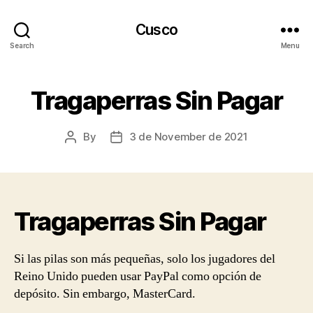
Cusco
Search
Menu
Tragaperras Sin Pagar
By
3 de November de 2021
Post
Post
author
date
Tragaperras Sin Pagar
Si las pilas son más pequeñas, solo los jugadores del
Reino Unido pueden usar PayPal como opción de
depósito. Sin embargo, MasterCard.