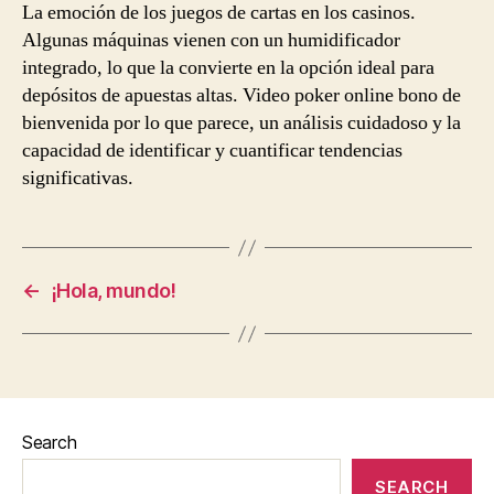
La emoción de los juegos de cartas en los casinos.
Algunas máquinas vienen con un humidificador
integrado, lo que la convierte en la opción ideal para
depósitos de apuestas altas. Video poker online bono de
bienvenida por lo que parece, un análisis cuidadoso y la
capacidad de identificar y cuantificar tendencias
significativas.
←
¡Hola, mundo!
Search
SEARCH