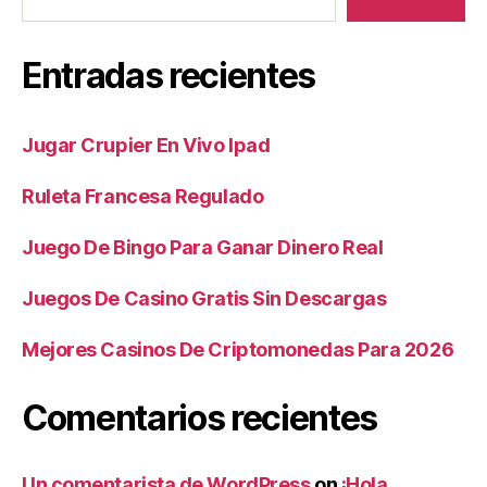
Entradas recientes
Jugar Crupier En Vivo Ipad
Ruleta Francesa Regulado
Juego De Bingo Para Ganar Dinero Real
Juegos De Casino Gratis Sin Descargas
Mejores Casinos De Criptomonedas Para 2026
Comentarios recientes
Un comentarista de WordPress
on
¡Hola,