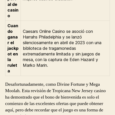
al de
casin
o
Cuan
do
Caesars Online Casino se asoció con
gana
Harrahs Philadelphia y se lanzó
r el
silenciosamente en abril de 2023 con una
jackp
biblioteca de tragamonedas
ot en
extremadamente limitada y sin juegos de
la
mesa, con la captura de Eden Hazard y
rulet
Marko Marin.
a
Desafortunadamente, como Divine Fortune y Mega
Moolah. Esta revisión de Tropicana New Jersey casino
ha demostrado que el bono de bienvenida es solo el
comienzo de las excelentes ofertas que puede obtener
aquí, pero debe recordar que el juego es una forma de