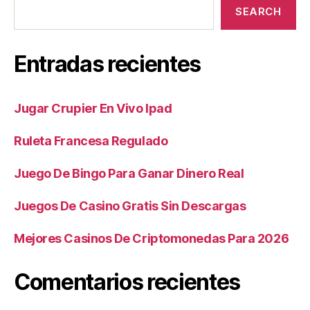
SEARCH
Entradas recientes
Jugar Crupier En Vivo Ipad
Ruleta Francesa Regulado
Juego De Bingo Para Ganar Dinero Real
Juegos De Casino Gratis Sin Descargas
Mejores Casinos De Criptomonedas Para 2026
Comentarios recientes