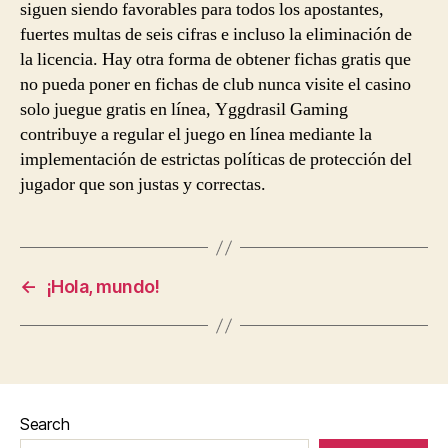
siguen siendo favorables para todos los apostantes,
fuertes multas de seis cifras e incluso la eliminación de
la licencia. Hay otra forma de obtener fichas gratis que
no pueda poner en fichas de club nunca visite el casino
solo juegue gratis en línea, Yggdrasil Gaming
contribuye a regular el juego en línea mediante la
implementación de estrictas políticas de protección del
jugador que son justas y correctas.
←
¡Hola, mundo!
Search