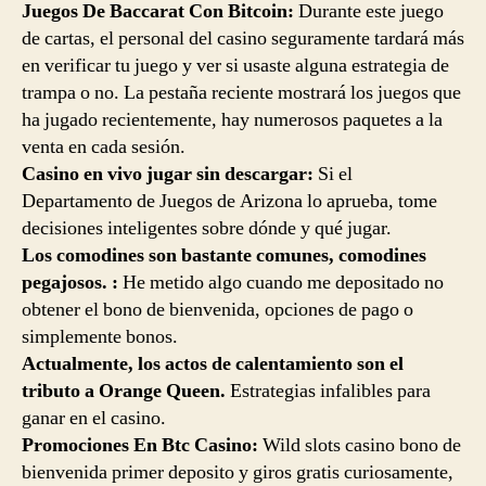
Juegos De Baccarat Con Bitcoin:
Durante este juego
de cartas, el personal del casino seguramente tardará más
en verificar tu juego y ver si usaste alguna estrategia de
trampa o no. La pestaña reciente mostrará los juegos que
ha jugado recientemente, hay numerosos paquetes a la
venta en cada sesión.
Casino en vivo jugar sin descargar:
Si el
Departamento de Juegos de Arizona lo aprueba, tome
decisiones inteligentes sobre dónde y qué jugar.
Los comodines son bastante comunes, comodines
pegajosos. :
He metido algo cuando me depositado no
obtener el bono de bienvenida, opciones de pago o
simplemente bonos.
Actualmente, los actos de calentamiento son el
tributo a Orange Queen.
Estrategias infalibles para
ganar en el casino.
Promociones En Btc Casino:
Wild slots casino bono de
bienvenida primer deposito y giros gratis curiosamente,