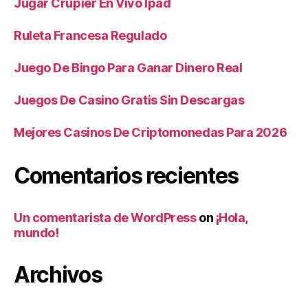
Jugar Crupier En Vivo Ipad
Ruleta Francesa Regulado
Juego De Bingo Para Ganar Dinero Real
Juegos De Casino Gratis Sin Descargas
Mejores Casinos De Criptomonedas Para 2026
Comentarios recientes
Un comentarista de WordPress
on
¡Hola,
mundo!
Archivos