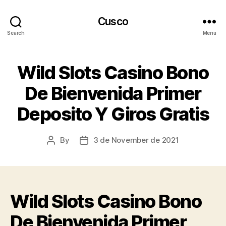
Cusco
Search
Menu
Wild Slots Casino Bono
De Bienvenida Primer
Deposito Y Giros Gratis
By
3 de November de 2021
Post
Post
author
date
Wild Slots Casino Bono
De Bienvenida Primer